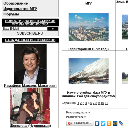
Зима. 
Образование
МГУ
Издательство МГУ
Форумы
НОВОСТИ ДЛЯ ВЫПУСКНИКОВ
МГУ ИМ.ЛОМОНОСОВА
SUBSCRIBE.RU
БАЗА ДАННЫХ ВЫПУСКНИКОВ
Территория МГУ. 70е годы
Г
Измайлов Марсель Маратович
Научно-учебная база МГУ в
Хибинах. Рай для сноубордистов
Страница:
1
2
3
4
5
6
7
8
9
10
11
Рекомендовать »
Распечатать »
Поделиться…
Шевелева (Чудновская)