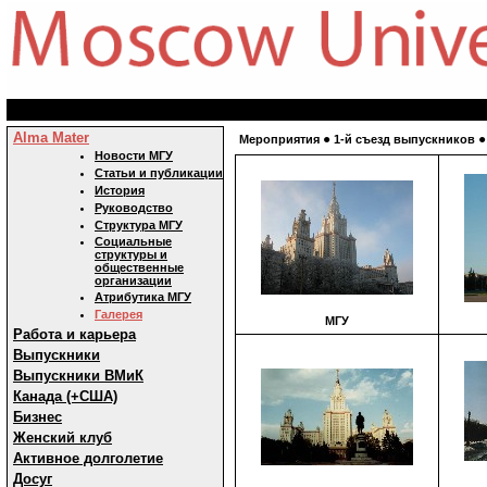
Alma Mater
●
Мероприятия
1-й съезд выпускников
Новости МГУ
Статьи и публикации
История
Руководство
Структура МГУ
Социальные
структуры и
общественные
организации
Атрибутика МГУ
Галерея
МГУ
Работа и карьера
Выпускники
Выпускники ВМиК
Канада (+США)
Бизнес
Женский клуб
Активное долголетие
Досуг