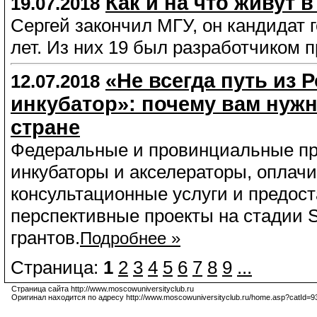
Как и на что живут 
19.07.2018
Сергей закончил МГУ, он кандидат г
лет. Из них 19 был разработчиком 
«Не всегда путь из 
12.07.2018
инкубатор»: почему вам нужн
стране
Федеральные и провинциальные пр
инкубаторы и акселераторы, оплач
консультационные услуги и предос
перспективные проекты на стадии 
грантов.
Подробнее »
Страница:
1
2
3
4
5
6
7
8
9
...
Страница сайта http://www.moscowuniversityclub.ru
Оригинал находится по адресу http://www.moscowuniversityclub.ru/home.asp?catId=9