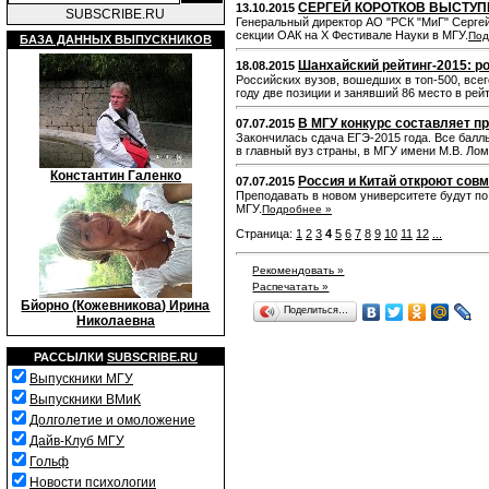
СЕРГЕЙ КОРОТКОВ ВЫСТУП
13.10.2015
SUBSCRIBE.RU
Генеральный директор АО "РСК "МиГ" Сергей
секции ОАК на X Фестивале Науки в МГУ.
Под
БАЗА ДАННЫХ ВЫПУСКНИКОВ
Шанхайский рейтинг-2015: ро
18.08.2015
Российских вузов, вошедших в топ-500, все
году две позиции и занявший 86 место в рей
В МГУ конкурс составляет пр
07.07.2015
Закончилась сдача ЕГЭ-2015 года. Все балл
в главный вуз страны, в МГУ имени М.В. Ло
Константин Галенко
Россия и Китай откроют сов
07.07.2015
Преподавать в новом университете будут по
МГУ.
Подробнее »
Страница:
1
2
3
4
5
6
7
8
9
10
11
12
...
Рекомендовать »
Распечатать »
Бйорно (Кожевникова) Ирина
Поделиться…
Николаевна
РАССЫЛКИ
SUBSCRIBE.RU
Выпускники МГУ
Выпускники ВМиК
Долголетие и омоложение
Дайв-Клуб МГУ
Гольф
Новости психологии