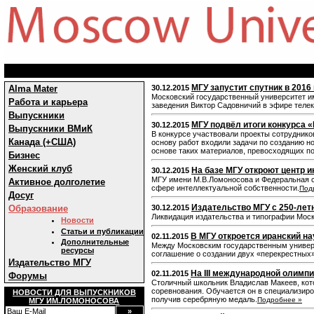
МГУ запустит спутник в 2016
Alma Mater
30.12.2015
Московский государственный университет им
Работа и карьера
заведения Виктор Садовничий в эфире телек
Выпускники
МГУ подвёл итоги конкурса
30.12.2015
Выпускники ВМиК
В конкурсе участвовали проекты сотруднико
Канада (+США)
основу работ входили задачи по созданию 
основе таких материалов, превосходящих п
Бизнес
Женский клуб
На базе МГУ откроют центр 
30.12.2015
МГУ имени М.В.Ломоносова и Федеральная с
Активное долголетие
сфере интеллектуальной собственности.
Под
Досуг
Издательство МГУ с 250-лет
Образование
30.12.2015
Ликвидация издательства и типографии Моск
Новости
Статьи и публикации
В МГУ откроется иранский н
02.11.2015
Дополнительные
Между Московским государственным универ
ресурсы
соглашение о создании двух «перекрестных
Издательство МГУ
На III международной олимп
02.11.2015
Форумы
Столичный школьник Владислав Макеев, кот
соревнования. Обучается он в специализиро
НОВОСТИ ДЛЯ ВЫПУСКНИКОВ
получив серебряную медаль.
Подробнее »
МГУ ИМ.ЛОМОНОСОВА