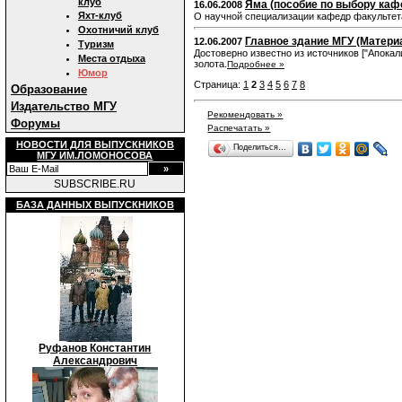
клуб
Яма (пособие по выбору каф
16.06.2008
Яхт-клуб
О научной специализации кафедр факультета
Охотничий клуб
Главное здание МГУ (Матери
12.06.2007
Туризм
Достоверно известно из источников ["Апокал
Места отдыха
золота.
Подробнее »
Юмор
Страница:
1
2
3
4
5
6
7
8
Образование
Издательство МГУ
Рекомендовать »
Форумы
Распечатать »
НОВОСТИ ДЛЯ ВЫПУСКНИКОВ
Поделиться…
МГУ ИМ.ЛОМОНОСОВА
SUBSCRIBE.RU
БАЗА ДАННЫХ ВЫПУСКНИКОВ
Руфанов Константин
Александрович