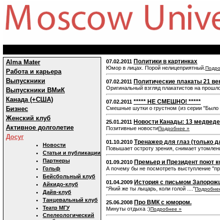
Политики в картинках
Alma Mater
07.02.2011
Юмор в лицах. Порой нелицеприятный.
Подро
Работа и карьера
Выпускники
Политические плакаты 21 ве
07.02.2011
Оригинальный взгляд плакатистов на прошло
Выпускники ВМиК
Канада (+США)
***** НЕ СМЕШНО! *****
07.02.2011
Бизнес
Смешные шутки о грустном (из серии "Было 
Женский клуб
Новости Канады: 13 медведе
25.01.2011
Активное долголетие
Позитивные новости
Подробнее »
Досуг
Тренажер для глаз (только 
01.10.2010
Новости
Повышает остроту зрения, снимает утомлени
Статьи и публикации
Партнеры
Премьер и Президент поют 
01.09.2010
Гольф
А почему бы не посмотреть выступление "пре
Бейсбольный клуб
История с письмом Запорожц
01.04.2009
Айкидо-клуб
"Який же ты лыцарь, коли голой ...."
Подробне
Дайв-клуб
Танцевальный клуб
Про ВМК с юмором.
25.06.2008
Театр МГУ
Минуты отдыха :)
Подробнее »
Спелеологический