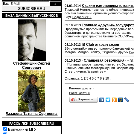
К каким изменениям готовит
01.01.2014
SUBSCRIBE.RU
Тимофей Нестик - эксперт в области управл
обмена знаниями, организационного форсай
БАЗА ДАННЫХ ВЫПУСКНИКОВ
наук.
Подробнее »
Главные «друзья» государс
09.10.2013
Продвинутые программисты, передовые веб-
бухгалтеры и дотошные юристы составляют с
обширном пространстве бывшего СССР.
Под
IB Club открыл сезон
08.10.2013
28-го сентября инвестиционно-банковский к
Morgan, Morgan Stanley, Citigroup и других.
По
«Сланцевая революция» - г
08.10.2013
Стефанишин Сергей
...Польша пророет дырки, и вместе с Украино
Сергеевич
Штокмановского месторождения Газпром офиц
Ответ: ничего.
Подробнее »
Страница:
1
2
3
4
5
6
7
8
9
10
...
Рекомендовать »
Распечатать »
Поделиться…
Лазарева Татьяна Сергеевна
РАССЫЛКИ
SUBSCRIBE.RU
Выпускники МГУ