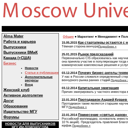
Alma Mater
●
●
●
Общие
Маркетинг
Менеджмент
Пол
Работа и карьера
Как стартаперы остаются с 
15.05.2015
Тёмная сторона венчура
Выпускники
Подробнее »
Выпускники ВМиК
Рынок предсказаний
25.01.2015
Канада (+США)
Первоначально CIS образовалась как научна
она приняла участие в популяризации тогда 
Бизнес
коммерческие комплексные решения и услуги
Новости
Статьи и публикации
Почему бизнес-ангелы теряю
03.12.2014
У нас в России сложился определенный стер
Дополнительные
венчурного рынка ранних стадий.
ресурсы
Подробнее 
Вход
Капитальная эмиграция
03.12.2014
Женский клуб
Причин эмигрировать у частного инвестора в
Активное долголетие
Протодиакон Андрей Кураев 
22.01.2014
Досуг
Протодиакон также является старшим науч
Образование
МГУ.
Подробнее »
Издательство МГУ
Принесение «святых даров» 
22.01.2014
Форумы
Российский миллиардер, основатель инвести
10 % акций). Председатель правления Благо
НОВОСТИ ДЛЯ ВЫПУСКНИКОВ
юрфак.
Подробнее »
МГУ ИМ.ЛОМОНОСОВА