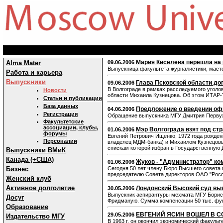
Мария Киселева перешла на 
Alma Mater
09.06.2006
Выпускница факультета журналистики, маст
Работа и карьера
Выпускники
Глава Псковской области до
09.06.2006
В Волгограде в рамках расследуемого уголо
Новости
области Михаила Кузнецова. Об этом ИТАР-
Статьи и публикации
База данных
Предложение о введении офи
04.06.2006
Регистрация
Обращение выпускника МГУ Дмитрия Перву
Факультетские
ассоциации, клубы,
Мэр Волгограда взят под ст
01.06.2006
форумы
Евгений Петрович Ищенко, 1972 года рождени
Персоналии
владелец МДМ-банка) и Михаилом Кузнецовым
спискам которой избран в Государственную Д
Выпускники ВМиК
Канада (+США)
Жуков - "Администратор" к
01.06.2006
Бизнес
Сегодня 50 лет члену Бюро Высшего совета 
председателю Совета директоров ОАО "Росс
Женский клуб
Активное долголетие
Лондонский Высокий суд вы
30.05.2006
Выпускник аспирантуры мехмата МГУ Борис 
Досуг
Фридманую. Сумма компенсации 50 тыс. фун
Образование
ЕВГЕНИЙ ЯСИН ВОШЕЛ В С
29.05.2006
Издательство МГУ
В 1963 г. он окончил экономический факуль