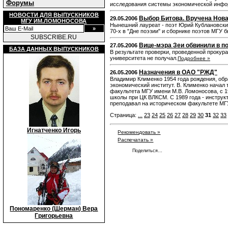
Форумы
исследования системы экономической инфо
НОВОСТИ ДЛЯ ВЫПУСКНИКОВ
Выбор Битова. Вручена Нов
29.05.2006
МГУ ИМ.ЛОМОНОСОВА
Нынешний лауреат - поэт Юрий Кублановский
70-х в "Дне поэзии" и сборнике поэтов МГУ 
SUBSCRIBE.RU
Вице-мэра Зеи обвинили в п
27.05.2006
БАЗА ДАННЫХ ВЫПУСКНИКОВ
В результате проверки, проведенной прокур
университета не получал.
Подробнее »
Назначения в ОАО "РЖД"
26.05.2006
Владимир Клименко 1954 года рождения, обр
экономический институт. В. Клименко начал
факультета МГУ имени М.В. Ломоносова, с 1
школы при ЦК ВЛКСМ. С 1989 года - инструк
преподавал на историческом факультете МГ
Страница:
...
23
24
25
26
27
28
29
30
31
32
33
Игнатченко Игорь
Рекомендовать »
Распечатать »
Поделиться…
Пономаренко (Шерман) Вера
Григорьевна