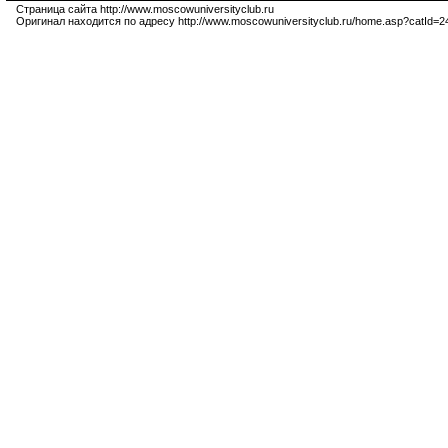
Страница сайта http://www.moscowuniversityclub.ru
Оригинал находится по адресу http://www.moscowuniversityclub.ru/home.asp?catId=2