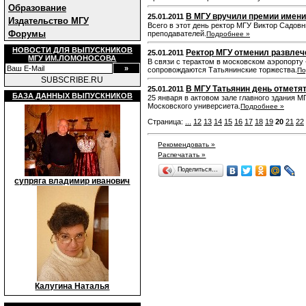
Образование
В МГУ вручили премии имен
25.01.2011
Издательство МГУ
Всего в этот день ректор МГУ Виктор Садов
Форумы
преподавателей.
Подробнее »
НОВОСТИ ДЛЯ ВЫПУСКНИКОВ
Ректор МГУ отменил развлеч
25.01.2011
МГУ ИМ.ЛОМОНОСОВА
В связи с терактом в московском аэропорт
сопровождаются Татьянинские торжества.
По
SUBSCRIBE.RU
В МГУ Татьянин день отметя
25.01.2011
БАЗА ДАННЫХ ВЫПУСКНИКОВ
25 января в актовом зале главного здания 
Московского универсиета.
Подробнее »
Страница:
...
12
13
14
15
16
17
18
19
20
21
22
Рекомендовать »
Распечатать »
Поделиться…
супряга владимир иванович
Калугина Наталья