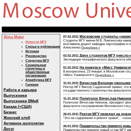
Московские студенты «нари
Alma Mater
07.02.2011
Студенты МГУ имени М.В. Ломоносова намер
Новости МГУ
возглавила доцент кафедры картографии и 
Статьи и публикации
Алексеенко.
Подробнее »
История
Двух студентов МГУ унесло 
02.02.2011
Руководство
Экспедиция географического факультета об
Структура МГУ
Социальные
На конкурсе «Мисс Универси
01.02.2011
структуры и
В воскресенье, 23 января, в Московском го
общественные
«Мисс Университет».
Подробнее »
организации
Атрибутика МГУ
Вячеслав Володин увольняе
31.01.2011
Галерея
Ректор МГУ Виктор Садовничий заявил, что 
Работа и карьера
государственного строительства факультета
Выпускники
Политолог Вячеслав Никонов
31.01.2011
Выпускники ВМиК
Политолог Вячеслав Никонов, президент фон
факультета госуправления Московского госу
Канада (+США)
Бизнес
Ректор МГУ передал на нужд
26.01.2011
Женский клуб
"Это на содержание и ремонт храма", - сказ
Активное долголетие
Правительство приняло новы
26.01.2011
Досуг
Правительство приняло новый устав МГУ им