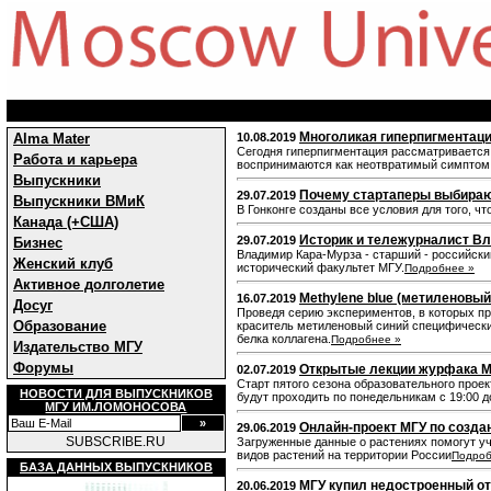
Многоликая гиперпигментаци
Alma Mater
10.08.2019
Сегодня гиперпигментация рассматривается в
Работа и карьера
воспринимаются как неотвратимый симптом 
Выпускники
Почему стартаперы выбираю
29.07.2019
Выпускники ВМиК
В Гонконге созданы все условия для того, ч
Канада (+США)
Историк и тележурналист Вл
29.07.2019
Бизнес
Владимир Кара-Мурза - старший - российский
Женский клуб
исторический факультет МГУ.
Подробнее »
Активное долголетие
Methylene blue (метиленовый
16.07.2019
Досуг
Проведя серию экспериментов, в которых пр
Образование
краситель метиленовый синий специфически
белка коллагена.
Подробнее »
Издательство МГУ
Форумы
Открытые лекции журфака МГ
02.07.2019
Старт пятого сезона образовательного прое
НОВОСТИ ДЛЯ ВЫПУСКНИКОВ
будут проходить по понедельникам с 19:00 до
МГУ ИМ.ЛОМОНОСОВА
Онлайн-проект МГУ по созда
29.06.2019
SUBSCRIBE.RU
Загруженные данные о растениях помогут у
видов растений на территории России
Подроб
БАЗА ДАННЫХ ВЫПУСКНИКОВ
МГУ купил недостроенный от
20.06.2019