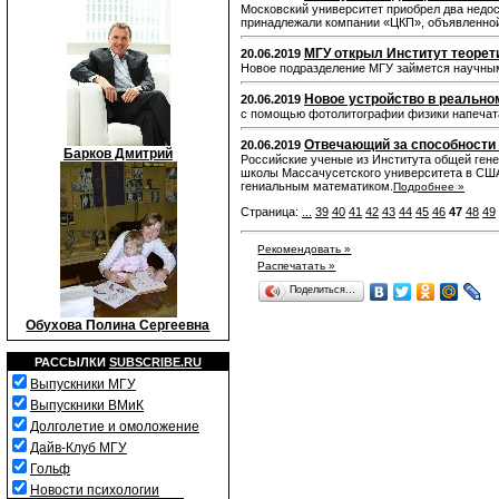
Московский университет приобрел два недост
принадлежали компании «ЦКП», объявленной
МГУ открыл Институт теорет
20.06.2019
Новое подразделение МГУ займется научным
Новое устройство в реально
20.06.2019
с помощью фотолитографии физики напечата
Отвечающий за способности 
20.06.2019
Барков Дмитрий
Российские ученые из Института общей гене
школы Массачусетского университета в США 
гениальным математиком.
Подробнее »
Страница:
...
39
40
41
42
43
44
45
46
47
48
49
Рекомендовать »
Распечатать »
Поделиться…
Обухова Полина Сергеевна
РАССЫЛКИ
SUBSCRIBE.RU
Выпускники МГУ
Выпускники ВМиК
Долголетие и омоложение
Дайв-Клуб МГУ
Гольф
Новости психологии