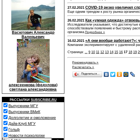
COVID-19 резко увеличил сп
27.02.2021
Еще одним трендом к росту рынка органичес
Как «умная одежда» отвоевы
26.02.2021
Исследователи указывают, что достигнутые 
способствовали появлению и быстрому расп
организма.
Васютович Александр
Подробнее »
Валерьевич
«А они вообще работают?»: ч
16.02.2021
Компании экспериментируют с удаленной раб
Страница:
...
9
10
11
12
13
14
15
16
17
18
19
2
Рекомендовать »
Распечатать »
Поделиться…
алексеенкова (федулова)
светлана александровна
РАССЫЛКИ
SUBSCRIBE.RU
Выпускники МГУ
Выпускники ВМиК
Долголетие и омоложение
Дайв-Клуб МГУ
Гольф
Новости психологии