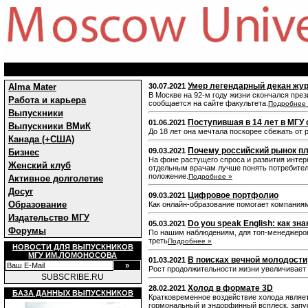
Умер легендарный декан жу
Alma Mater
30.07.2021
В Москве на 92-м году жизни скончался пре
Работа и карьера
сообщается на сайте факультета.
Подробнее
Выпускники
Поступившая в 14 лет в МГУ 
01.06.2021
Выпускники ВМиК
До 18 лет она мечтала поскорее сбежать от 
Канада (+США)
Почему российский рынок пл
09.03.2021
Бизнес
На фоне растущего спроса и развития интер
Женский клуб
отдельным врачам лучше понять потребител
положение.
Подробнее »
Активное долголетие
Досуг
Цифровое портфолио
09.03.2021
Образование
Как онлайн-образование помогает компания
Издательство МГУ
Do you speak English: как з
05.03.2021
Форумы
По нашим наблюдениям, для топ-менеджеров 
треть
Подробнее »
НОВОСТИ ДЛЯ ВЫПУСКНИКОВ
МГУ ИМ.ЛОМОНОСОВА
В поисках вечной молодости
01.03.2021
Рост продолжительности жизни увеличивает
SUBSCRIBE.RU
Холод в формате 3D
28.02.2021
БАЗА ДАННЫХ ВЫПУСКНИКОВ
Кратковременное воздействие холода являе
гормональный и эндорфинный всплеск, запу