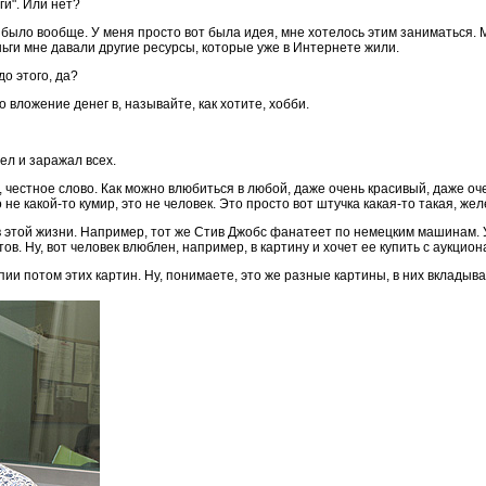
ги". Или нет?
 было вообще. У меня просто вот была идея, мне хотелось этим заниматься. 
еньги мне давали другие ресурсы, которые уже в Интернете жили.
о этого, да?
о вложение денег в, называйте, как хотите, хобби.
ел и заражал всех.
честное слово. Как можно влюбиться в любой, даже очень красивый, даже оч
о не какой-то кумир, это не человек. Это просто вот штучка какая-то такая, жел
 в этой жизни. Например, тот же Стив Джобс фанатеет по немецким машинам. У
в. Ну, вот человек влюблен, например, в картину и хочет ее купить с аукцион
пии потом этих картин. Ну, понимаете, это же разные картины, в них вкладыва