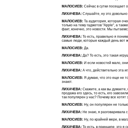
МАЛОСИЕВ:
Сейчас в сутки посещает о
ЛИХАЧЕВА:
Слушайте, ну это довольно 
МАЛОСИЕВ:
Та аудитория, которая оч
только на тему гаджетов "Apple", а такж
факт, конечно, это новости. Мы пытаемс
ЛИХАЧЕВА:
То есть, правильно я поним
самые люди, которые каждый день вот ж
МАЛОСИЕВ:
Да.
ЛИХАЧЕВА:
Да? То есть, это такая игру
МАЛОСИЕВ:
И если новостей мало, они
ЛИХАЧЕВА:
А что, действительно эта 
МАЛОСИЕВ:
Я думаю, что это еще не т
знают.
ЛИХАЧЕВА:
Скажите, а как вы думаете,
продажа его здесь, то есть, его завозил
так популярен у нас? Почему все хотят 
МАЛОСИЕВ:
Ну, он популярен не только
ЛИХАЧЕВА:
Не знаю, я разговаривала с 
МАЛОСИЕВ:
Ну, по крайней мере, в ма
ЛИХАЧЕВА:
То есть, в принципе, это я