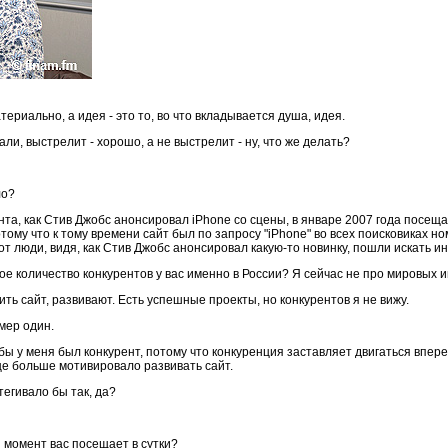
атериально, а идея - это то, во что вкладывается душа, идея.
ли, выстрелит - хорошо, а не выстрелит - ну, что же делать?
ло?
та, как Стив Джобс анонсировал iPhone со сцены, в январе 2007 года посещае
ому что к тому времени сайт был по запросу "iPhone" во всех поисковиках ном
вот люди, видя, как Стив Джобс анонсировал какую-то новинку, пошли искать 
 количество конкурентов у вас именно в России? Я сейчас не про мировых и
ть сайт, развивают. Есть успешные проекты, но конкурентов я не вижу.
мер один.
обы у меня был конкурент, потому что конкуренция заставляет двигаться впер
ще больше мотивировало развивать сайт.
тегивало бы так, да?
 момент вас посещает в сутки?