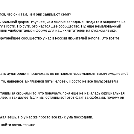
тся, что они там, чем они занимают себя?
ь большой форум, крупнее, чем многие западные. Люди там общаются не
ругу в гости. По сути, это настоящее сообщество. Ну, еще немаловажный
расивой удобочитаемой форме для наших читателей на русском языке.
 крупнейшее сообщество у нас в России любителей iPhone. Это вот те
жать аудиторию и привлекать по пятьдесят-восемьдесят тысяч ежедневно?
, то, наверное, миллионов пять человек. Просто не все пользователи
оставим за скобками то, что поначалу, пока еще не началась официальная
алее, и так далее. Если мы оставим вот этот факт за скобками, почему он
акая вещь. Но у нас же просто все как с ума посходили.
 найти очень сложно.