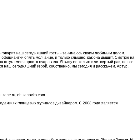
е, - говорит наш сегодняшний гость, - занимаюсь своим любимым делом.
ы официантки опять молчание, и только слышно, как она дышит. Смотрю на
аша штука меня просто очаровала. Я вижу ее только в четвертый раз, но все
тся наш сегодняшний герой, собственно, мы сегодня и расскажем. Артур,
utzone.ru, obstanovka.com.
редакциях глянцевых журналов дизайнером. С 2008 года является
one было очень мало, у меня был один из самых первых iPhone в России. И