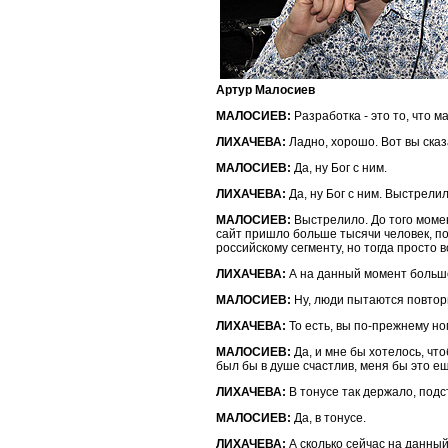
Артур Малосиев
МАЛОСИЕВ:
Разработка - это то, что м
ЛИХАЧЕВА:
Ладно, хорошо. Вот вы сказа
МАЛОСИЕВ:
Да, ну Бог с ним.
ЛИХАЧЕВА:
Да, ну Бог с ним. Выстрели
МАЛОСИЕВ:
Выстрелило. До того момен
сайт пришло больше тысячи человек, пот
российскому сегменту, но тогда просто 
ЛИХАЧЕВА:
А на данный момент большое
МАЛОСИЕВ:
Ну, люди пытаются повтори
ЛИХАЧЕВА:
То есть, вы по-прежнему но
МАЛОСИЕВ:
Да, и мне бы хотелось, чт
был бы в душе счастлив, меня бы это е
ЛИХАЧЕВА:
В тонусе так держало, подс
МАЛОСИЕВ:
Да, в тонусе.
ЛИХАЧЕВА:
А сколько сейчас на данный