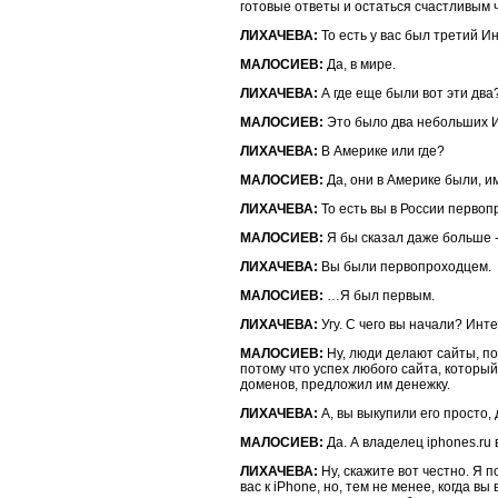
готовые ответы и остаться счастливым ч
ЛИХАЧЕВА:
То есть у вас был третий Ин
МАЛОСИЕВ:
Да, в мире.
ЛИХАЧЕВА:
А где еще были вот эти два
МАЛОСИЕВ:
Это было два небольших И
ЛИХАЧЕВА:
В Америке или где?
МАЛОСИЕВ:
Да, они в Америке были, им
ЛИХАЧЕВА:
То есть вы в России первоп
МАЛОСИЕВ:
Я бы сказал даже больше -
ЛИХАЧЕВА:
Вы были первопроходцем.
МАЛОСИЕВ:
…Я был первым.
ЛИХАЧЕВА:
Угу. С чего вы начали? Инте
МАЛОСИЕВ:
Ну, люди делают сайты, по
потому что успех любого сайта, который
доменов, предложил им денежку.
ЛИХАЧЕВА:
А, вы выкупили его просто, 
МАЛОСИЕВ:
Да. А владелец iphones.ru
ЛИХАЧЕВА:
Ну, скажите вот честно. Я п
вас к iPhone, но, тем не менее, когда в