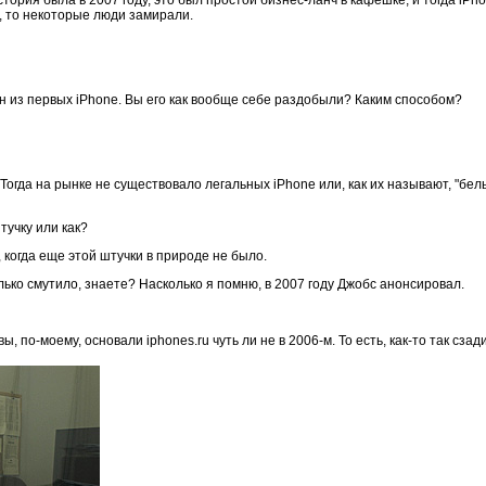
е, то некоторые люди замирали.
ин из первых iPhone. Вы его как вообще себе раздобыли? Каким способом?
 Тогда на рынке не существовало легальных iPhone или, как их называют, "бел
тучку или как?
 когда еще этой штучки в природе не было.
олько смутило, знаете? Насколько я помню, в 2007 году Джобс анонсировал.
ы, по-моему, основали iphones.ru чуть ли не в 2006-м. То есть, как-то так сзади