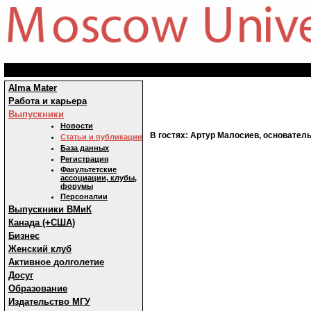
Alma Mater
Работа и карьера
Выпускники
Новости
В гостях: Артур Малосиев, основател
Статьи и публикации
База данных
Регистрация
Факультетские
ассоциации, клубы,
форумы
Персоналии
Выпускники ВМиК
Канада (+США)
Бизнес
Женский клуб
Активное долголетие
Досуг
Образование
Издательство МГУ