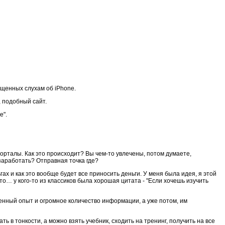
ященных слухам об iPhone.
, подобный сайт.
e".
порталы. Как это происходит? Вы чем-то увлечены, потом думаете,
заработать? Отправная точка где?
ах и как это вообще будет все приносить деньги. У меня была идея, я этой
то… у кого-то из классиков была хорошая цитата - "Если хочешь изучить
ленный опыт и огромное количество информации, а уже потом, им
ь в тонкости, а можно взять учебник, сходить на тренинг, получить на все