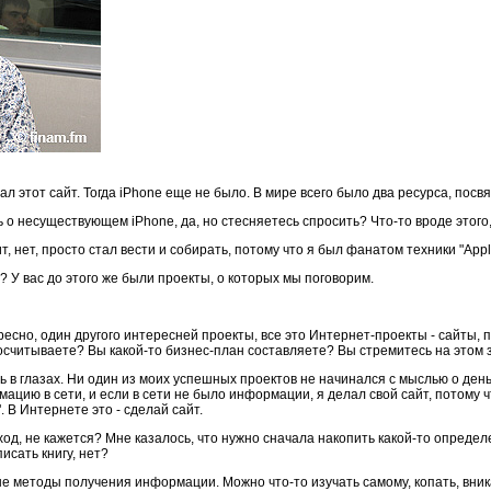
ал этот сайт. Тогда iPhone еще не было. В мире всего было два ресурса, посв
ь о несуществующем iPhone, да, но стесняетесь спросить? Что-то вроде этого
ит, нет, просто стал вести и собирать, потому что я был фанатом техники "Appl
 У вас до этого же были проекты, о которых мы поговорим.
есно, один другого интересней проекты, все это Интернет-проекты - сайты, 
росчитываете? Вы какой-то бизнес-план составляете? Вы стремитесь на этом 
ь в глазах. Ни один из моих успешных проектов не начинался с мыслью о деньг
ацию в сети, и если в сети не было информации, я делал свой сайт, потому ч
. В Интернете это - сделай сайт.
од, не кажется? Мне казалось, что нужно сначала накопить какой-то опреде
исать книгу, нет?
е методы получения информации. Можно что-то изучать самому, копать, вникат