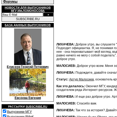
Форумы
НОВОСТИ ДЛЯ ВЫПУСКНИКОВ
МГУ ИМ.ЛОМОНОСОВА
SUBSCRIBE.RU
БАЗА ДАННЫХ ВЫПУСКНИКОВ
ЛИХАЧЕВА:
Доброе утро, вы слушаете "
Подходит официантка. Я, не понимая го
нее - она перехватывает мой взгляд, взд
равно ничего не могу с собой поделать"
доброе утро.
МАЛОСИЕВ:
Доброе утро всем. Меня зо
Елисеев Георгий Петрович
ЛИХАЧЕВА:
Подождите, давайте сначала
Статус:
Артур Малосиев
, основатель кр
Как это делалось:
Окончил МГУ, кандид
создателем ряда Интернет-ресурсов. Же
ЛИХАЧЕВА:
И еще раз доброе утро. Арту
Евсеева Евгения
МАЛОСИЕВ:
Спасибо вам.
РАССЫЛКИ
SUBSCRIBE.RU
ЛИХАЧЕВА:
Так что за история? Давайт
Выпускники МГУ
Выпускники ВМиК
МАЛОСИЕВ:
Штучка была iPhone, эта ис