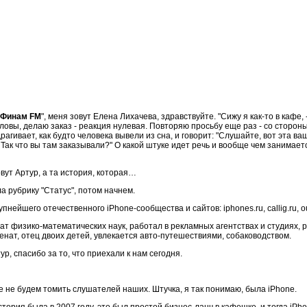
Финам FM
", меня зовут Елена Лихачева, здравствуйте. "Сижу я как-то в каф
ловы, делаю заказ - реакция нулевая. Повторяю просьбу еще раз - со сторон
рагивает, как будто человека вывели из сна, и говорит: "Слушайте, вот эта в
. Так что вы там заказывали?" О какой штуке идет речь и вообще чем занимае
вут Артур, а та история, которая…
 рубрику "Статус", потом начнем.
упнейшего отечественного iPhone-сообщества и сайтов: iphones.ru, callig.ru, o
ат физико-математических наук, работал в рекламных агентствах и студиях, 
нат, отец двоих детей, увлекается авто-путешествиями, собаководством.
р, спасибо за то, что приехали к нам сегодня.
е не будем томить слушателей наших. Штучка, я так понимаю, была iPhone.
тория была в 2007 году, это был простой бизнес-ланч в кафешке, и тогда iPh