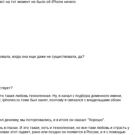
вот на тот момент не было об iPhone ничего.
вовала, когда она еще даже не существовала, да?
ествует?
то такая любовь техногенная. Ну, я начал с подбора доменного имени,
, iphones.ru тоже был занят, поэтому я связался с владельцами обоих
 денежку, мы поторговались, и в итоге он сказал: "Хорошо".
 в глазах. И это такая, хоть и техногенная, но все-таки любовь и страсть у
ирован этот гаджет, рано или поздно он появится в России, и я с помощью