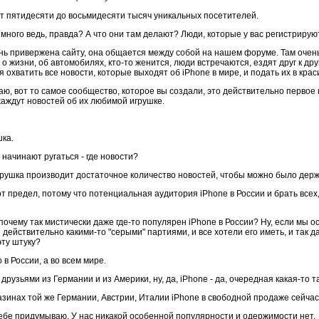
т пятидесяти до восьмидесяти тысяч уникальных посетителей.
много ведь, правда? А что они там делают? Люди, которые у вас регистрирую
ень привержена сайту, она общается между собой на нашем форуме. Там очен
е о жизни, об автомобилях, кто-то женится, люди встречаются, ездят друг к д
я охватить все новости, которые выходят об iPhone в мире, и подать их в к
аю, вот то самое сообщество, которое вы создали, это действительно первое
аждут новостей об их любимой игрушке.
шка.
 начинают ругаться - где новости?
игрушка производит достаточное количество новостей, чтобы можно было дер
от предел, потому что потенциальная аудитория iPhone в России и брать всех
 почему так мистически даже где-то популярен iPhone в России? Ну, если мы 
и действительно какими-то "серыми" партиями, и все хотели его иметь, и так д
эту штуку?
 в России, а во всем мире.
друзьями из Германии и из Америки, ну, да, iPhone - да, очередная какая-то т
газинах той же Германии, Австрии, Италии iPhone в свободной продаже сейчас
 себе придумываю. У нас никакой особенной популярности и одержимости нет.