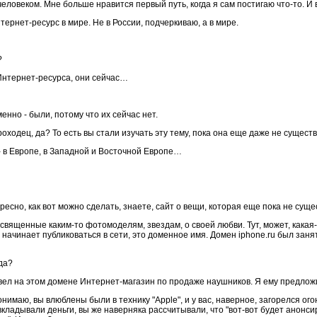
еловеком. Мне больше нравится первый путь, когда я сам постигаю что-то. И 
тернет-ресурс в мире. Не в России, подчеркиваю, а в мире.
?
нтернет-ресурса, они сейчас…
енно - были, потому что их сейчас нет.
роходец, да? То есть вы стали изучать эту тему, пока она еще даже не сущест
 в Европе, в Западной и Восточной Европе…
ресно, как вот можно сделать, знаете, сайт о вещи, которая еще пока не сущ
священные каким-то фотомоделям, звездам, о своей любви. Тут, может, какая-
 начинает публиковаться в сети, это доменное имя. Домен iphone.ru был занят
да?
 вел на этом домене Интернет-магазин по продаже наушников. Я ему предложил
онимаю, вы влюблены были в технику "Apple", и у вас, наверное, загорелся огонь
ы вкладывали деньги, вы же наверняка рассчитывали, что "вот-вот будет анонс