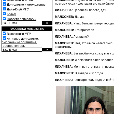
поэтому когда я доставал его на публик
Долголетие и омоложение
Дайв-Клуб МГУ
ЛИХАЧЕВА:
Цепенели просто, да?
Гольф
МАЛОСИЕВ:
Да, да.
Новости психологии
ЛИХАЧЕВА:
У вас был, вы говорите, од
РАССЫЛКИ
MAILLIST.RU
МАЛОСИЕВ:
Его привезли…
Выпускники МГУ
ЛИХАЧЕВА:
Легально?
Активное долголетие,
омоложение организма,
МАЛОСИЕВ:
Нет, это было нелегально.
геропротекторы
знакомству.
ЛИХАЧЕВА:
Вы влюбились сразу в эту ш
МАЛОСИЕВ:
Я влюбился в нее заранее,
ЛИХАЧЕВА:
Меня вот это, кстати, неск
МАЛОСИЕВ:
В январе 2007 года.
ЛИХАЧЕВА:
В январе 2007 года. А сайт в