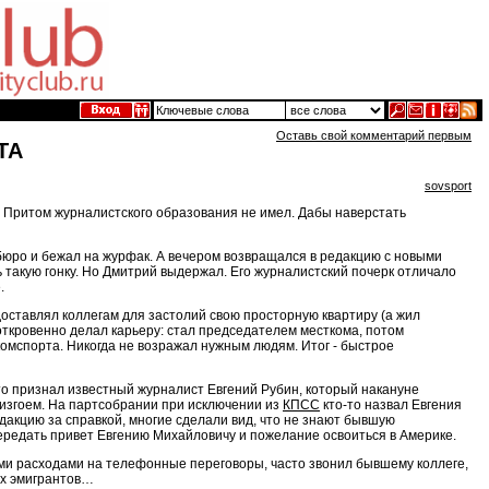
Оставь свой комментарий первым
ТА
sovsport
. Притом журналистского образования не имел. Дабы наверстать
шбюро и бежал на журфак. А вечером возвращался в редакцию с новыми
ь такую гонку. Но Дмитрий выдержал. Его журналистский почерк отличало
.
ставлял коллегам для застолий свою просторную квартиру (а жил
ткровенно делал карьеру: стал председателем месткома, потом
комспорта. Никогда не возражал нужным людям. Итог - быстрое
то признал известный журналист Евгений Рубин, который накануне
 изгоем. На партсобрании при исключении из
КПСС
кто-то назвал Евгения
акцию за справкой, многие сделали вид, что не знают бывшую
передать привет Евгению Михайловичу и пожелание освоиться в Америке.
ыми расходами на телефонные переговоры, часто звонил бывшему коллеге,
ых эмигрантов…