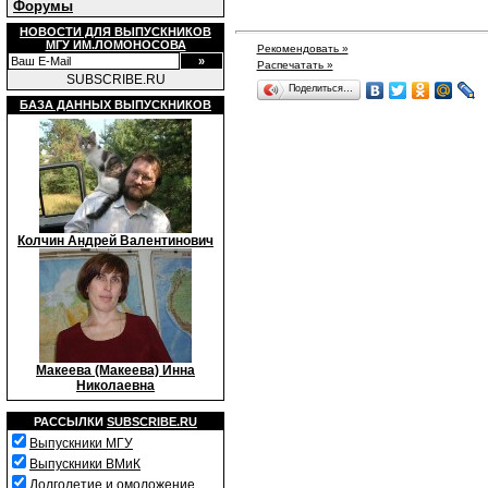
Форумы
НОВОСТИ ДЛЯ ВЫПУСКНИКОВ
МГУ ИМ.ЛОМОНОСОВА
Рекомендовать »
Распечатать »
SUBSCRIBE.RU
Поделиться…
БАЗА ДАННЫХ ВЫПУСКНИКОВ
Колчин Андрей Валентинович
Макеева (Макеева) Инна
Николаевна
РАССЫЛКИ
SUBSCRIBE.RU
Выпускники МГУ
Выпускники ВМиК
Долголетие и омоложение