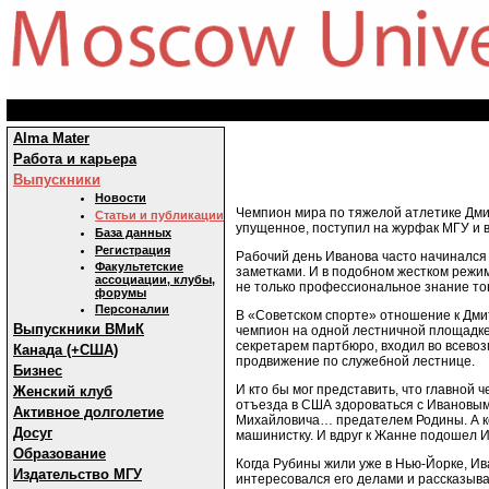
Alma Mater
Работа и карьера
Выпускники
Новости
Чемпион мира по тяжелой атлетике Дмит
Статьи и публикации
упущенное, поступил на журфак МГУ и 
База данных
Регистрация
Рабочий день Иванова часто начинался 
Факультетские
заметками. И в подобном жестком режим
ассоциации, клубы,
не только профессиональное знание то
форумы
Персоналии
В «Советском спорте» отношение к Дми
Выпускники ВМиК
чемпион на одной лестничной площадке
секретарем партбюро, входил во всевоз
Канада (+США)
продвижение по служебной лестнице.
Бизнес
И кто бы мог представить, что главной
Женский клуб
отъезда в США здороваться с Ивановым 
Активное долголетие
Михайловича… предателем Родины. А ко
Досуг
машинистку. И вдруг к Жанне подошел И
Образование
Когда Рубины жили уже в Нью-Йорке, Ив
Издательство МГУ
интересовался его делами и рассказыва