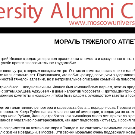
МОРАЛЬ ТЯЖЕЛОГО АТЛЕ
рий Иванов в редакцию пришел практически с помоста и сразу попал в штат
в учебе проявил поразительное трудолюбие.
в шесть утра, с первым поездом метро. Он писал заметки, оставлял их в ма
е жил несколько лет. Признавался, что побить рекорд легче, чем выдерживат
нкостей тяжелой атлетики, но и нетривиальное описание событий на помосте
трию было… неоднозначным. Иванов был компанейским парнем, охотно предо
 с зятем Хрущева Аджубеем - в доме напротив Моссовета). Притом Дмитрий о
можные комитеты и комиссии, чтобы быть рядом с руководством газеты и Гос
 чертой талантливого репортера и карьериста была… порядочность. Первым э
перестал. Когда Рубин написал заявление об эмиграции, в редакции он стал
гда жена Рубина, Жанна, отработавшая в машбюро много лет, приехала в ред
ванов и участливо поинтересовался, как идет подготовка к отъезду. Просил 
анов прилетел на чемпионат мира в Толидо и, не считаясь с немалыми личн
л о жизни в редакции, в Москве. Эти звонки морально очень поддержали нов