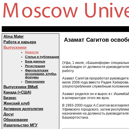
Alma Mater
Азамат Сагитов осво
Работа и карьера
Выпускники
Новости
Статьи и публикации
База данных
(Уфа, 1 июля, «Башинформ» специально
Регистрация
освобожден от должности руководителя
Факультетские
работу.
ассоциации, клубы,
форумы
Азамат Сагитов проработал руководите
Персоналии
июле 2008 года вместо Радия Хабирова
злоупотребления служебным положени
Выпускники ВМиК
Канада (+США)
Азамат родился он и вырос в г. Ишимбай
Бизнес
в аспирантуре этого же вуза.
Женский клуб
В 1993-2000 годах А.Сагитов возглавля
Активное долголетие
Уфимского городского, затем республик
назначения на должность руководител
Досуг
Башкортостана.
Образование
Издательство МГУ