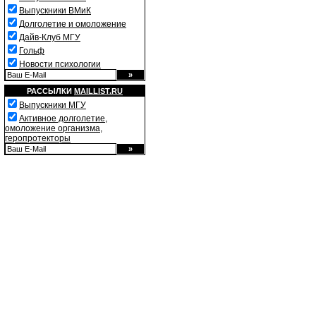
Выпускники ВМиК
Долголетие и омоложение
Дайв-Клуб МГУ
Гольф
Новости психологии
РАССЫЛКИ
MAILLIST.RU
Выпускники МГУ
Активное долголетие,
омоложение организма,
геропротекторы