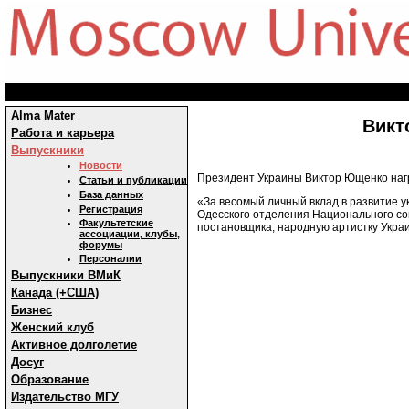
Alma Mater
Викт
Работа и карьера
Выпускники
Новости
Президент Украины Виктор Ющенко нагр
Статьи и публикации
База данных
«За весомый личный вклад в развитие у
Регистрация
Одесского отделения Национального со
Факультетские
постановщика, народную артистку Украи
ассоциации, клубы,
форумы
Персоналии
Выпускники ВМиК
Канада (+США)
Бизнес
Женский клуб
Активное долголетие
Досуг
Образование
Издательство МГУ