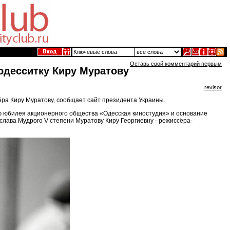
Оставь свой комментарий первым
одесситку Киру Муратову
revisor
ра Киру Муратову, сообщает сайт президента Украины.
аю юбилея акционерного общества «Одесская киностудия» и основание
лава Мудрого V степени Муратову Киру Георгиевну - режиссёра-