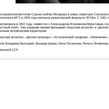
бессарабском местечке Сороки (сейчас Молдова) в семье секретаря Сорокск
ологию в МГУ, в 1959 году окончила режиссёрский факультет ВГИКа. С 1961 г
ютировала в 1962 году, совместно с Александром Игоревичем Муратовым, пос
естный хлеб». Уже первыми своими фильмами «Короткие встречи» и «Долгие
начным человеческим характерам.
ороткие встречи», «Долгие проводы», «Астенический синдром», «Увлечения»,
ебе Владимир Высоцкий, Зинаида Шарко, Нина Русланова, Рената Литвинова.
аинской ССР.