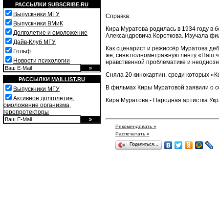
РАССЫЛКИ
SUBSCRIBE.RU
Выпускники МГУ
Справка:
Выпускники ВМиК
Кира Муратова родилась в 1934 году в 
Долголетие и омоложение
Александровича Короткова. Изучала фил
Дайв-Клуб МГУ
Как сценарист и режиссёр Муратова деб
Гольф
же, сняв полнометражную ленту «Наш ч
Новости психологии
нравственной проблематике и неодноз
Сняла 20 кинокартин, среди которых «К
РАССЫЛКИ
MAILLIST.RU
В фильмах Киры Муратовой заявили о с
Выпускники МГУ
Активное долголетие,
Кира Муратова - Народная артистка Укр
омоложение организма,
геропротекторы
Рекомендовать »
Распечатать »
Поделиться…