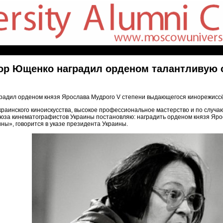
ор Ющенко наградил орденом талантливую 
адил орденом князя Ярослава Мудрого V степени выдающегося кинорежиссё
краинского киноискусства, высокое профессиональное мастерство и по случ
юза кинематографистов Украины постановляю: наградить орденом князя Ярос
ны», говорится в указе президента Украины.