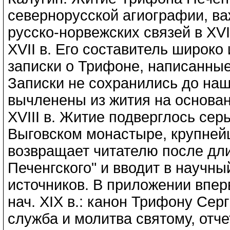
севернорусской агиографии, ва
русско-норвежских связей в XV
XVII в. Его составитель широк
записки о Трифоне, написанные
Записки не сохранились до наш
вычленены из жития на основани
XVIII в. Житие подверглось сер
Выговском монастыре, крупней
возвращает читателю после дл
Печенгского" и вводит в научн
источников. В приложении вперв
нач. XIX в.: канон Трифону Сер
служба и молитва святому, отч