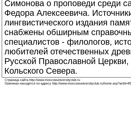
Симонова о проповеди среди саа
Федора Алексеевича. Источник
лингвистического издания памя
снабжены обширным справочным
специалистов - филологов, исто
любителей отечественных древ
Русской Православной Церкви, 
Кольского Севера.
Страница сайта http://www.moscowuniversityclub.ru
Оригинал находится по адресу http://www.moscowuniversityclub.ru/home.asp?artId=8