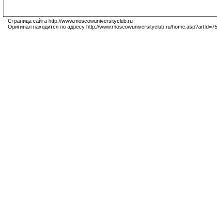
Страница сайта http://www.moscowuniversityclub.ru
Оригинал находится по адресу http://www.moscowuniversityclub.ru/home.asp?artId=7