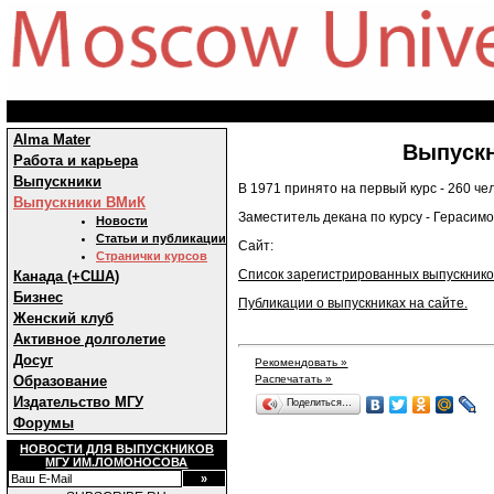
Alma Mater
Выпускн
Работа и карьера
Выпускники
В 1971 принято на первый курс - 260 че
Выпускники ВМиК
Заместитель декана по курсу - Герасимов
Новости
Статьи и публикации
Сайт:
Странички курсов
Список зарегистрированных выпускнико
Канада (+США)
Бизнес
Публикации о выпускниках на сайте.
Женский клуб
Активное долголетие
Досуг
Рекомендовать »
Распечатать »
Образование
Издательство МГУ
Поделиться…
Форумы
НОВОСТИ ДЛЯ ВЫПУСКНИКОВ
МГУ ИМ.ЛОМОНОСОВА