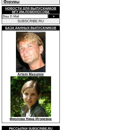
Форумы
НОВОСТИ ДЛЯ ВЫПУСКНИКОВ
МГУ ИМ.ЛОМОНОСОВА
SUBSCRIBE.RU
БАЗА ДАННЫХ ВЫПУСКНИКОВ
Artem Masunov
Фролова Нина Игоревна
РАССЫЛКИ
SUBSCRIBE.RU