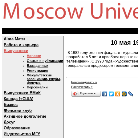
Alma Mater
10 мая 1
Работа и карьера
Выпускники
В 1982 году окончил факультет журнали
Новости
проработал 5 лет и приобрел первые на
Статьи и публикации
телевидении. С 1990 года - художестве
генеральным продюсером телекомпании О
База данных
Регистрация
Факультетские
ассоциации, клубы,
Рекомендовать »
форумы
Распечатать »
Персоналии
Выпускники ВМиК
Поделиться…
Канада (+США)
Бизнес
Женский клуб
Активное долголетие
Досуг
Образование
Издательство МГУ