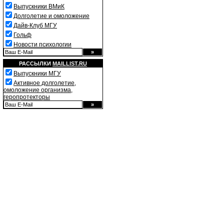
Выпускники ВМиК
Долголетие и омоложение
Дайв-Клуб МГУ
Гольф
Новости психологии
РАССЫЛКИ
MAILLIST.RU
Выпускники МГУ
Активное долголетие,
омоложение организма,
геропротекторы