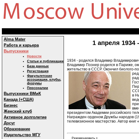
Alma Mater
1 апреля 1934
Работа и карьера
Выпускники
Новости
1934 - родился Владимир Владимирович
Статьи и публикации
Владимир Познер родился в Париже, око
База данных
жительство в СССР. Окончил биолого-
Регистрация
ред
Факультетские
рад
ассоциации, клубы,
Гос
форумы
Пер
Персоналии
ССС
Выпускники ВМиК
в Н
Канада (+США)
вед
при
Бизнес
вме
Женский клуб
президентом Академии российского тел
Награжден орденом Дружбы народов (19
Активное долголетие
телевизионное мастерство. Автор книг
Досуг
Образование
Издательство МГУ
Рекомендовать »