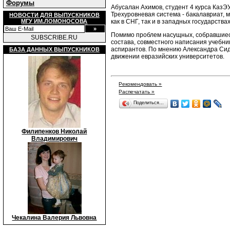
Форумы
Абусалан Ахимов, студент 4 курса КазЭ
Трехуровневая система - бакалавриат, 
НОВОСТИ ДЛЯ ВЫПУСКНИКОВ
как в СНГ, так и в западных государствах
МГУ ИМ.ЛОМОНОСОВА
Помимо проблем насущных, собравшиес
SUBSCRIBE.RU
состава, совместного написания учебни
аспирантов. По мнению Александра Сид
БАЗА ДАННЫХ ВЫПУСКНИКОВ
движении евразийских университетов.
Рекомендовать »
Распечатать »
Поделиться…
Филипенков Николай
Владимирович
Чекалина Валерия Львовна