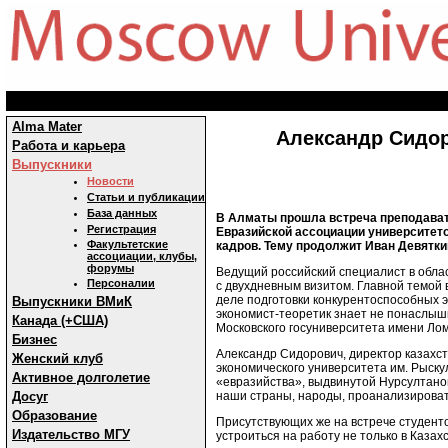
Alma Mater
Александр Сидор
Работа и карьера
Выпускники
Новости
Статьи и публикации
База данных
В Алматы прошла встреча преподавате
Регистрация
Евразийской ассоциации университет
Факультетские
кадров. Тему продолжит Иван Девятки
ассоциации, клубы,
форумы
Ведущий российский специалист в обла
Персоналии
с двухдневным визитом. Главной темой 
деле подготовки конкурентоспособных э
Выпускники ВМиК
экономист-теоретик знает не понаслыш
Канада (+США)
Московского госуниверситета имени Лом
Бизнес
Александр Сидорович, директор казахс
Женский клуб
экономического университета им. Рыску
Активное долголетие
«евразийства», выдвинутой Нурсултано
наши страны, народы, проанализироват
Досуг
Образование
Присутствующих же на встрече студент
Издательство МГУ
устроиться на работу не только в Казахс