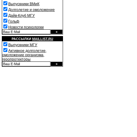
Выпускники ВМиК
Долголетие и омоложение
Дайв-Клуб МГУ
Гольф
Новости психологии
РАССЫЛКИ
MAILLIST.RU
Выпускники МГУ
Активное долголетие,
омоложение организма,
геропротекторы