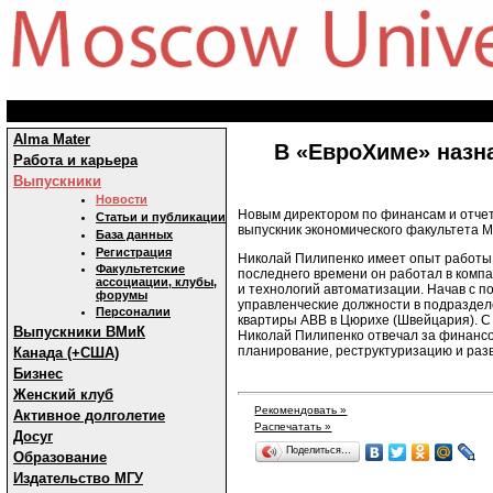
Alma Mater
В «ЕвроХиме» назн
Работа и карьера
Выпускники
Новости
Новым директором по финансам и отчет
Статьи и публикации
выпускник экономического факультета М
База данных
Регистрация
Николай Пилипенко имеет опыт работы 
Факультетские
последнего времени он работал в компа
ассоциации, клубы,
и технологий автоматизации. Начав с п
форумы
управленческие должности в подраздел
Персоналии
квартиры АВВ в Цюрихе (Швейцария). С 
Выпускники ВМиК
Николай Пилипенко отвечал за финансо
планирование, реструктуризацию и раз
Канада (+США)
Бизнес
Женский клуб
Рекомендовать »
Активное долголетие
Распечатать »
Досуг
Поделиться…
Образование
Издательство МГУ