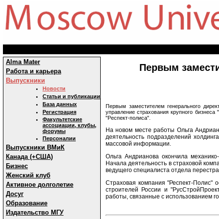
Alma Mater
Первым замести
Работа и карьера
Выпускники
Новости
Статьи и публикации
База данных
Первым заместителем генерального директ
управление страхования крупного бизнеса 
Регистрация
"Респект-полиса".
Факультетские
ассоциации, клубы,
На новом месте работы Ольга Андриан
форумы
деятельность подразделений холдинга
Персоналии
массовой информации.
Выпускники ВМиК
Ольга Андрианова окончила механико-
Канада (+США)
Начала деятельность в страховой компан
Бизнес
ведущего специалиста отдела перестра
Женский клуб
Страховая компания "Респект-Полис" о
Активное долголетие
строителей России и "РусСтройПроект
Досуг
работы, связанные с использованием г
Образование
Издательство МГУ