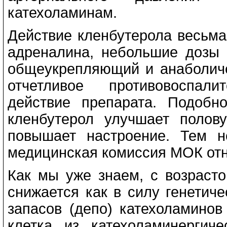
катехоламинам.
Действие кленбутерола весьм
адреналина, небольшие дозы 
общеукрепляющий и анаболиче
отчетливое противовоспали
действие препарата. Подобн
кленбутерол улучшает поло
повышает настроение. Тем н
медицинская комиссия МОК отн
Как мы уже знаем, с возраст
снижается как в силу генетиче
запасов (депо) катехоламинов
клетка из катехоламинергич