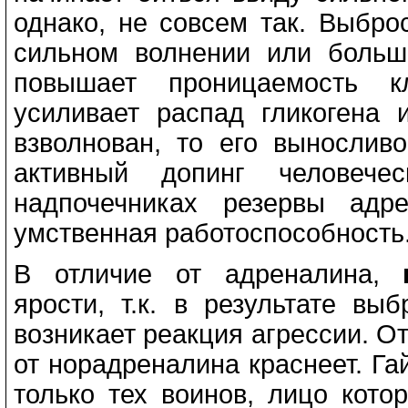
однако, не совсем так. Выбр
сильном волнении или больш
повышает проницаемость к
усиливает распад гликогена 
взволнован, то его вынослив
активный допинг человече
надпочечниках резервы адр
умственная работоспособность
В отличие от адреналина,
ярости, т.к. в результате вы
возникает реакция агрессии. О
от норадреналина краснеет. Га
только тех воинов, лицо кото