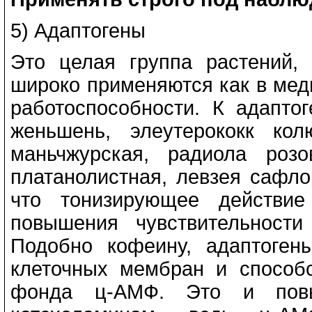
5) Адаптогены
Это целая группа растений, 
широко применяются как в меди
работоспособности. К адаптог
женьшень, элеутерококк кол
маньчжурская, радиола розо
платанолистная, левзея сафло
что тонизирующее действие
повышения чувствительности
Подобно кофеину, адаптоген
клеточных мембран и способс
фонда ц-АМФ. Это и повыш