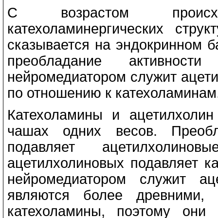
С возрастом происхо
катехоламинергических струк
сказывается на эндокринном б
преобладание активност
нейромедиатором служит ацети
по отношению к катехоламинам
Катехоламины и ацетилхолин
чашах одних весов. Преобл
подавляет ацетилхолинов
ацетилхолиновых подавляет ка
нейромедиатором служит ац
являются более древними, 
катехоламины, поэтому они