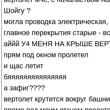
Шойгу ?
могла проводка электрическая, 
главное перекрытия старые - в
аййй У4 МЕНЯ НА КРЫШЕ ВЕ
прям под окном пролетел
и щас летит
бяяяяяяяяяяяяяяя
а зафиг????
вертолет крутится вокруг башни
прямо под моим откном пролет