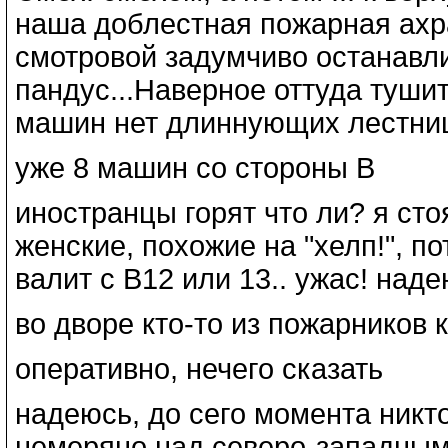
наша доблестная пожарная ахр
смотровой задумчиво останавли
пандус...Наверное оттуда тушит
машин нет длиннующих лестниц
уже 8 машин со стороны В
иностранцы горят что ли? я ст
женские, похожие на "хелп!", п
валит с В12 или 13.. ужас! над
во дворе кто-то из пожарников 
оперативно, нечего сказать
надеюсь, до сего момента никто
немеряно над северо-западны