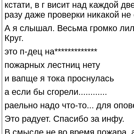
кстати, в г висит над каждой дв
разу даже проверки никакой не
А я слышал. Весьма громко лил
Круг.
это п-дец на*************
пожарных лестниц нету
и вапще я тока проснулась
а если бы сгорели............
раельно надо что-то... для опо
Это радует. Спасибо за инфу.
В смысле не во время пожара, а