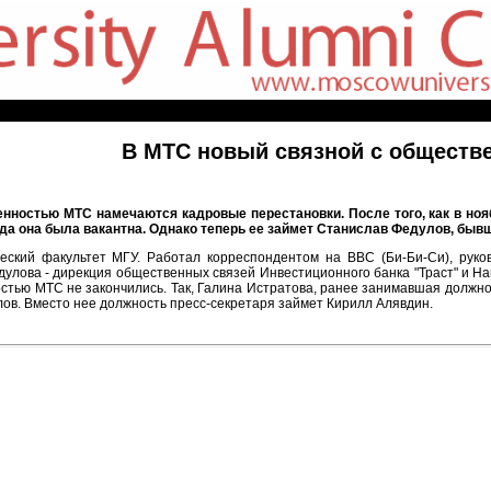
В МТС новый связной с обществ
енностью МТС намечаются кадровые перестановки. После того, как в но
да она была вакантна. Однако теперь ее займет Станислав Федулов, бывш
ский факультет МГУ. Работал корреспондентом на ВВС (Би-Би-Си), руковод
лова - дирекция общественных связей Инвестиционного банка "Траст" и Нац
стью МТС не закончились. Так, Галина Истратова, ранее занимавшая должно
ов. Вместо нее должность пресс-секретаря займет Кирилл Алявдин.