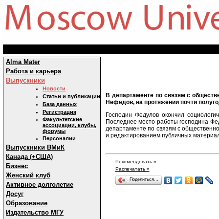
Alma Mater
Работа и карьера
Выпускники
Новости
В департаменте по связям с обществ
Статьи и публикации
Нефедов, на протяжении почти полуго
База данных
Регистрация
Господин Федулов окончил социологиче
Факультетские
Последнее место работы господина Феду
ассоциации, клубы,
департаменте по связям с общественно
форумы
и редактированием публичных материал
Персоналии
Выпускники ВМиК
Канада (+США)
Рекомендовать »
Бизнес
Распечатать »
Женский клуб
Поделиться…
Активное долголетие
Досуг
Образование
Издательство МГУ