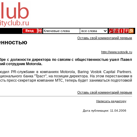
Оставь свой комментарий первым
енностью
http://www.sotovik.ru
ябре с должности директора по связям с общественностью ушел Павел
ий сотрудник Motorola.
ил PR-службами в компаниях Motorola, Baring Vostok Capital Partners.
ионального банка "Траст", на позиции директора. На этом перестановки в
сть пресс-секретаря компании МТС, теперь будет заниматься подготовкой
Оставь свой комментарий первым
Написать редактору
Дата публикации: 11.04.2006