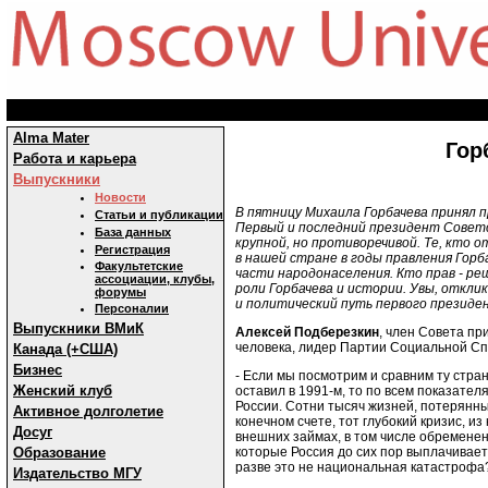
Alma Mater
Гор
Работа и карьера
Выпускники
Новости
В пятницу Михаила Горбачева принял 
Статьи и публикации
Первый и последний президент Советс
База данных
крупной, но противоречивой. Те, кто о
Регистрация
в нашей стране в годы правления Гор
Факультетские
части народонаселения. Кто прав - р
ассоциации, клубы,
роли Горбачева и истории. Увы, отклик
форумы
и политический путь первого президе
Персоналии
Выпускники ВМиК
Алексей Подберезкин
, член Совета п
человека, лидер Партии Социальной Сп
Канада (+США)
Бизнес
- Если мы посмотрим и сравним ту стран
Женский клуб
оставил в 1991-м, то по всем показате
России. Сотни тысяч жизней, потерянны
Активное долголетие
конечном счете, тот глубокий кризис, и
Досуг
внешних займах, в том числе обремене
которые Россия до сих пор выплачивает
Образование
разве это не национальная катастрофа
Издательство МГУ