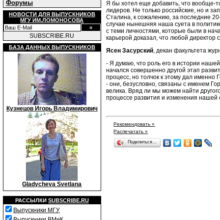
Форумы
Я бы хотел еще добавить, что вообще-т
лидеров. Не только российские, но и з
НОВОСТИ ДЛЯ ВЫПУСКНИКОВ
Сталина, к сожалению, за последние 20-
МГУ ИМ.ЛОМОНОСОВА
случае нынешняя наша суета в политик
с теми личностями, которые были в нача
SUBSCRIBE.RU
карьерой доказал, что любой директор 
БАЗА ДАННЫХ ВЫПУСКНИКОВ
Ясен Засурский
, декан факультета жур
- Я думаю, что роль его в истории наш
начался совершенно другой этап развит
процесс, но толчок к этому дал именно 
- они, безусловно, связаны с именем Го
велика. Вряд ли мы можем найти другог
процессе развития и изменения нашей 
Кузнецов Игорь Владимирович
Рекомендовать »
Распечатать »
Поделиться…
Gladycheva Svetlana
РАССЫЛКИ
SUBSCRIBE.RU
Выпускники МГУ
Выпускники ВМиК