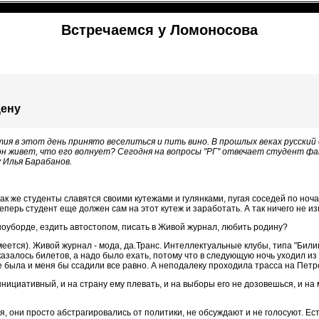
Встречаемся у Ломоносова
цену
ия в этот день принято веселиться и пить вино. В прошлых веках русский
он живет, что его волнует? Сегодня на вопросы "РГ" отвечает студент 
 Илья Барабанов.
 так же студенты славятся своими кутежами и гулянками, пугая соседей по но
еперь студент еще должен сам на этот кутеж и заработать. А так ничего не и
сноуборде, ездить автостопом, писать в Живой журнал, любить родину?
еется). Живой журнал - мода, да.Транс. Интеллектуальные клубы, типа "Били
казалось билетов, а надо было ехать, потому что в следующую ночь уходил и
тке была и меня бы ссадили все равно. А неподалеку проходила трасса на Петр
ициативный, и на страну ему плевать, и на выборы его не дозовешься, и на м
, они просто абстрагировались от политики, не обсуждают и не голосуют. Ест