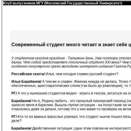
Клуб выпускников МГУ (Московский Государственный Университет)
Современный студент много читает и знает себе 
У студентов сегодня праздник - Татьянин день. Уже полтора столет
балах. Что собой представляет столичный студент XXI века? Чем 
особенно популярного среди молодежи интернет-издания Газета.Ру
Российская газета/
Илья, чем сегодня славен русский студент?
Илья Барабанов/
А тем же и славен. Жженка никуда не делась. Точно
обеспеченных, аристократических слоев (так было до революции), то т
РГ/
А что у нынешних студентов модно - играть в театре, кататься на 
Барабанов/
Не-е, Родину любить - это прошлый пионерский период (см
занесло меня в Карелию. Вышла глупая ситуация - на полустанке не о
отказались даже за деньги, потому что у них какая-то проверка на ве
РГ/
Кто-то из важных взрослых упрекал, что студент нынче пошел безын
деле?
Барабанов/
Двойственная ситуация: одни этим совсем не интересуются