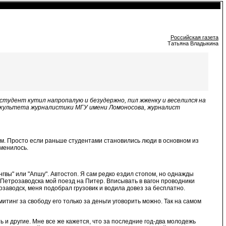
Российская газета
Татьяна Владыкина
 студент кутил напропалую и безудержно, пил жженку и веселился на
факультета журналистики МГУ имени Ломоносова, журналист
чам. Просто если раньше студентами становились люди в основном из
зменилось.
нгвы" или "Апшу". Автостоп. Я сам редко ездил стопом, но однажды
з Петрозаводска мой поезд на Питер. Вписывать в вагон проводники
озаводск, меня подобрал грузовик и водила довез за бесплатно.
итинг за свободу его только за деньги уговорить можно. Так на самом
ь и другие. Мне все же кажется, что за последние год-два молодежь