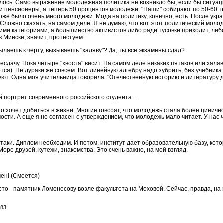
лось. Само выражение молодежная политика не возникло бы, если бы ситуаци
и пенсионеры, а теперь 50 процентов молодежи. "Наши" собирают по 50-60 т
же было очень много молодежи. Мода на политику, конечно, есть. После ук
.. Сложно сказать, на самом деле. Я не думаю, что вот этот политический м
ими категориями, а большинство активистов либо ради тусовки приходит, либ
 Минске, значит, протестуем.
сылаешь к черту, вызываешь "халяву"? Да, ты все экзамены сдал?
есдачу. Пока четыре "хвоста" висит. На самом деле никаких пятаков или халяв
тся). Не дураки же совсем. Вот линейную алгебру надо зубрить, без учебника
. Одна моя учительница говорила: "Отечественную историю и литературу до
 портрет современного российского студента...
о хочет добиться в жизни. Многие говорят, что молодежь стала более цинично
мости. А еще я не согласен с утверждением, что молодежь мало читает. У на
таки. Диплом необходим. И потом, институт дает образовательную базу, кото
 Море друзей, кутежи, знакомства. Это очень важно, на мой взгляд.
мен! (Смеется)
есто - памятник Ломоносову возле факультета на Моховой. Сейчас, правда, на
983