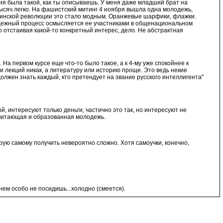
я была такой, как ты описываешь. У меня даже младший брат на
ысяч легко. На фашистский митинг 4 ноября вышла одна молодежь,
раинской революции это стало модным. Оранжевые шарфики, флажки.
олодежный процесс осмысляется ее участниками в общенациональном
о отстаивая какой-то конкретный интерес, дело. Не абстрактная
. На первом курсе еще что-то было такое, а к 4-му уже спокойнее к
 и лекций никак, а литературу или историю проще. Это ведь некие
лжен знать каждый, кто претендует на звание русского интеллигента"
й, интересуют только деньги, частично это так, но интересуют не
с читающая и образованная молодежь.
рую самому получить невероятно сложно. Хотя самоучки, конечно,
 нем особо не посидишь...холодно (смеется).