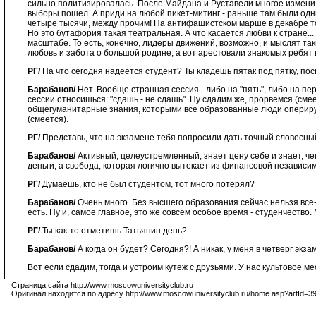
сильно политизировалась. После Майдана и Руставели многое измени
выборы пошел. А приди на любой пикет-митинг - раньше там были одн
четыре тысячи, между прочим! На антифашистском марше в декабре то
Но это бутафория такая театральная. А что касается любви к стране.
масштабе. То есть, конечно, лидеры движений, возможно, и мыслят так
любовь и забота о большой родине, а вот арестовали знакомых ребят в
РГ/
На что сегодня надеется студент? Ты кладешь пятак под пятку, по
Барабанов/
Нет. Вообще странная сессия - либо на "пять", либо на пер
сессии относишься: "сдашь - не сдашь". Ну сдадим же, прорвемся (смее
общегуманитарные знания, которыми все образованные люди оперируют
(смеется).
РГ/
Представь, что на экзамене тебя попросили дать точный словесный
Барабанов/
Активный, целеустремленный, знает цену себе и знает, чег
деньги, а свобода, которая логично вытекает из финансовой независи
РГ/
Думаешь, кто не был студентом, тот много потерял?
Барабанов/
Очень много. Без высшего образования сейчас нельзя все-
есть. Ну и, самое главное, это же совсем особое время - студенчество.
РГ/
Ты как-то отметишь Татьянин день?
Барабанов/
А когда он будет? Сегодня?! А никак, у меня в четверг экза
Вот если сдадим, тогда и устроим кутеж с друзьями. У нас культовое м
Страница сайта http://www.moscowuniversityclub.ru
Оригинал находится по адресу http://www.moscowuniversityclub.ru/home.asp?artId=3