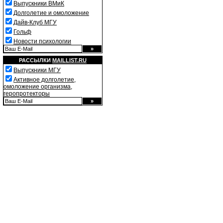
Выпускники ВМиК
Долголетие и омоложение
Дайв-Клуб МГУ
Гольф
Новости психологии
РАССЫЛКИ
MAILLIST.RU
Выпускники МГУ
Активное долголетие,
омоложение организма,
геропротекторы