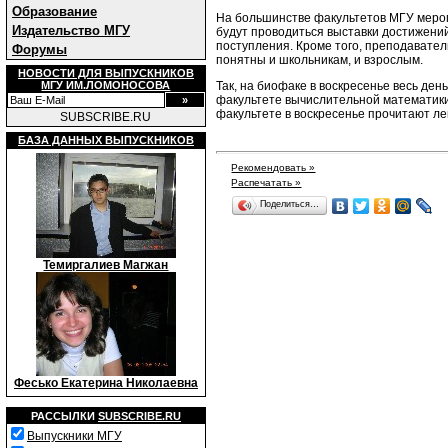
Образование
На большинстве факультетов МГУ меропр
Издательство МГУ
будут проводиться выставки достижений
поступления. Кроме того, преподавате
Форумы
понятны и школьникам, и взрослым.
НОВОСТИ ДЛЯ ВЫПУСКНИКОВ
Так, на биофаке в воскресенье весь ден
МГУ ИМ.ЛОМОНОСОВА
факультете вычислительной математики
факультете в воскресенье прочитают ле
SUBSCRIBE.RU
БАЗА ДАННЫХ ВЫПУСКНИКОВ
Рекомендовать »
Распечатать »
Поделиться…
Темиргалиев Магжан
Фесько Екатерина Николаевна
РАССЫЛКИ
SUBSCRIBE.RU
Выпускники МГУ