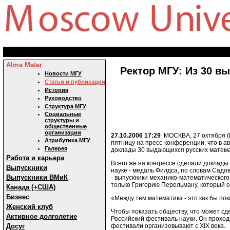
Alma Mater
Ректор МГУ: Из 30 в
Новости МГУ
Статьи и публикации
История
Руководство
Структура МГУ
Социальные
структуры и
общественные
организации
27.10.2006 17:29
МОСКВА, 27 октября (К
Атрибутика МГУ
пятницу на пресс-конференции, что в а
Галерея
доклады 30 выдающихся русских математ
Работа и карьера
Всего же на конгрессе сделали доклады
Выпускники
науке - медаль Филдса, по словам Садо
Выпускники ВМиК
- выпускники механико-математического
только Григорию Перельману, который о
Канада (+США)
Бизнес
«Между тем математика - это как бы пок
Женский клуб
Чтобы показать обществу, что может сд
Активное долголетие
Российский фестиваль науки. Он проходи
фестивали организовывают с XIX века.
Досуг