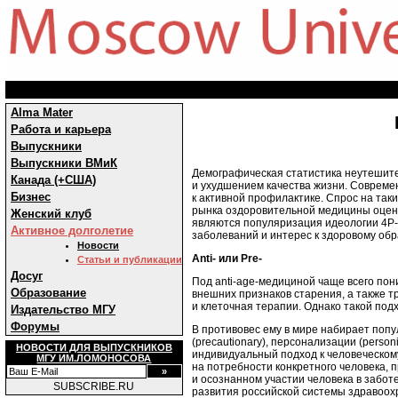
Alma Mater
Работа и карьера
Выпускники
Выпускники ВМиК
Демографическая статистика неутешите
Канада (+США)
и ухудшением качества жизни. Совреме
Бизнес
к активной профилактике. Спрос на так
рынка оздоровительной медицины оцени
Женский клуб
являются популяризация идеологии 4P
Активное долголетие
заболеваний и интерес к здоровому обр
Новости
Anti- или Pre-
Статьи и публикации
Досуг
Под anti-age-медициной чаще всего по
Образование
внешних признаков старения, а также тр
и клеточная терапии. Однако такой по
Издательство МГУ
Форумы
В противовес ему в мире набирает попул
(precautionary), персонализации (personif
НОВОСТИ ДЛЯ ВЫПУСКНИКОВ
индивидуальный подход к человеческом
МГУ ИМ.ЛОМОНОСОВА
на потребности конкретного человека, 
и осознанном участии человека в забо
SUBSCRIBE.RU
развития российской системы здравоох