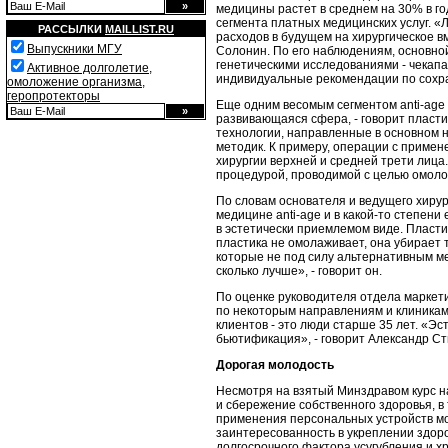
медицины растет в среднем на 30% в г
сегмента платных медицинских услуг. «
РАССЫЛКИ
MAILLIST.RU
расходов в будущем на хирургическое в
Выпускники МГУ
Солонин. По его наблюдениям, основно
генетическими исследованиями - чекап
Активное долголетие,
индивидуальные рекомендации по сохра
омоложение организма,
геропротекторы
Еще одним весомым сегментом anti-age
развивающаяся сфера, - говорит пласти
технологии, направленные в основном
методик. К примеру, операции с приме
хирургии верхней и средней трети лица
процедурой, проводимой с целью омолож
По словам основателя и ведущего хирур
медицине anti-age и в какой-то степен
в эстетически приемлемом виде. Пласти
пластика не омолаживает, она убирает 
которые не под силу альтернативным ме
сколько лучше», - говорит он.
По оценке руководителя отдела маркети
по некоторым направлениям и клиникам 
клиентов - это люди старше 35 лет. «Эс
бьютификация», - говорит Александр Ст
Дорогая молодость
Несмотря на взятый Минздравом курс н
и сбережение собственного здоровья, в
применения персональных устройств мо
заинтересованность в укреплении здоро
долгосрочного фактора усугубления и х