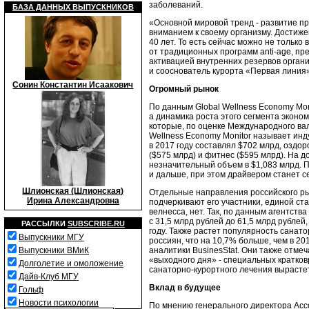
заболеваний.
БАЗА ДАННЫХ ВЫПУСКНИКОВ
«Основной мировой тренд - развитие п
вниманием к своему организму. Достижен
40 лет. То есть сейчас можно не только
от традиционных программ anti-age, пр
активацией внутренних резервов органи
и сооснователь курорта «Первая линия
Сонин Константин Исаакович
Огромный рынок
По данным Global Wellness Economy Mon
а динамика роста этого сегмента эконом
которые, по оценке Международного ва
Wellness Economy Monitor называет инд
в 2017 году составлял $702 млрд, озд
($575 млрд) и фитнес ($595 млрд). На 
незначительный объем в $1,083 млрд. П
и дальше, при этом драйвером станет се
Шлионская (Шлионская)
Отдельные направления российского рын
Ирина Александровна
подчеркивают его участники, единой ст
велнесса, нет. Так, по данным агентства
с 31,5 млрд рублей до 61,5 млрд рублей,
РАССЫЛКИ
SUBSCRIBE.RU
году. Также растет популярность санат
Выпускники МГУ
россиян, что на 10,7% больше, чем в 2
аналитики BusinesStat. Они также отме
Выпускники ВМиК
«выходного дня» - специальных кратков
Долголетие и омоложение
санаторно-курортного лечения вырастет
Дайв-Клуб МГУ
Вклад в будущее
Гольф
Новости психологии
По мнению генерального директора Асс