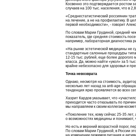
Косвенно это подтверждается ростом за
случаев на 100 тыс. населения, что в 2,
«Среднестатистический россиянин трат
на лечение, а не на профилактику. В це
первой необходимости», - говорит Алек
По словам Марии Грудиной, средний чек
показатель, где средняя стоимость пос
например, лабораторная диагностика ри
«На рынке эстетической медицины не су
стандартные салонные процедуры типа 
12-15 тыс. рублей, еще более дорогого 
класса. Да, можно найти «укол» за 5 ты
крайне небезопасно для здоровья и пре
Точка невозврата
Однако, несмотря на стоимость, аудит
несколько лет назад за anti-age обращ
тенденция ярко проявляется во всех се
Хазрит Кардов указывает, что «участилс
приходится часто отказывать по причин
мы направляем к своим коллегам-косме
«Поколение тех, кому сейчас 25-35 лет,
о возможностях медицины и понимают, ч
Но есть и верхний возрастной порог, п
По словам Марии Грудиной, в России эт
на изменении режимов питания и активн