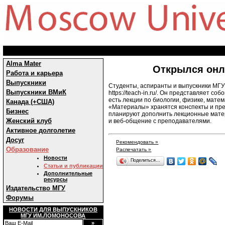
Alma Mater
Открылся онл
Работа и карьера
Выпускники
Студенты, аспиранты и выпускники МГУ
Выпускники ВМиК
https://teach-in.ru/. Он представляет 
есть лекции по биологии, физике, мате
Канада (+США)
«Материалы» хранятся конспекты и пре
Бизнес
планируют дополнить лекционные матер
Женский клуб
и веб-общение с преподавателями.
Активное долголетие
Досуг
Рекомендовать »
Образование
Распечатать »
Новости
Поделиться…
Статьи и публикации
Дополнительные
ресурсы
Издательство МГУ
Форумы
НОВОСТИ ДЛЯ ВЫПУСКНИКОВ
МГУ ИМ.ЛОМОНОСОВА