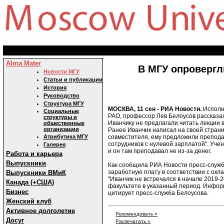
Alma Mater
В МГУ опровергл
Новости МГУ
Статьи и публикации
История
Руководство
Структура МГУ
МОСКВА, 11 сен - РИА Новости.
Исполн
Социальные
РАО, профессор Лев Белоусов рассказал
структуры и
Иванчику не предлагали читать лекции в
общественные
организации
Ранее Иванчик написал на своей страни
совместителя, ему предложили преподав
Атрибутика МГУ
сотрудников с нулевой зарплатой". Учен
Галерея
и он там преподавал не из-за денег.
Работа и карьера
Выпускники
Как сообщила РИА Новости пресс-служб
заработную плату в соответствии с ок
Выпускники ВМиК
"Иванчик не встречался в начале 2019-2
Канада (+США)
факультете в указанный период. Информ
Бизнес
цитирует пресс-служба Белоусова.
Женский клуб
Активное долголетие
Рекомендовать »
Досуг
Распечатать »