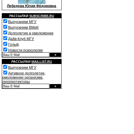
Лебедева Юлия Фёдоровна
РАССЫЛКИ
SUBSCRIBE.RU
Выпускники МГУ
Выпускники ВМиК
Долголетие и омоложение
Дайв-Клуб МГУ
Гольф
Новости психологии
РАССЫЛКИ
MAILLIST.RU
Выпускники МГУ
Активное долголетие,
омоложение организма,
геропротекторы