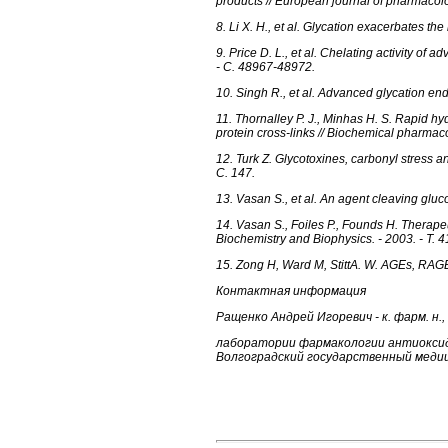
products // European journal of pharmacolog
8. Li X. H., et al. Glycation exacerbates the
9. Price D. L., et al. Chelating activity of 
- С. 48967-48972.
10. Singh R., et al. Advanced glycation end-
11. Thornalley P. J., Minhas H. S. Rapid h
protein cross-links // Biochemical pharmacol
12. Turk Z. Glycotoxines, carbonyl stress an
C. 147.
13. Vasan S., et al. An agent cleaving gluco
14. Vasan S., Foiles P., Founds H. Therapeu
Biochemistry and Biophysics. - 2003. - T. 4
15. Zong H, Ward M, StittA. W. AGEs, RAGE, 
Контактная информация
Ращенко Андрей Игоревич - к. фарм. н., с
лаборатории фармакологии антиокси
Волгоградский государственный медици