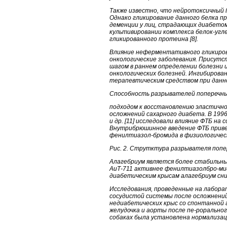
Также известно, что нейротоксичный 
Однако гликирование данного белка п
деменции у лиц, страдающих диабетом
культивировании комплекса белок-угл
гликированного протеина [8].
Влияние неферментативного гликирова
онкологические заболевания. Присут
шагом в раннем определении болезни
онкологических болезней. Ингибиров
терапевтическим средством при данно
Способность разрывателей поперечны
подходом к восстановлению эластичнос
осложнений сахарного диабета. В 1996
и др. [11] исследовали влияние ФТБ 
Внутрибрюшинное введение ФТБ привел
фенилтиазол-бромида в физиологически
Рис. 2. Струтктура разрывателя попе
Алагебриум является более стабильным
АиТ-711 активнее фенилтиазолбро-ми
диабетическим крысам алагебриум сниж
Исследования, проведенные на лабора
сосудистой системы после осложнений
недиабетических крыс со спонтанной 
желудочка и аорты после пе-роральног
собаках была установлена нормализаци