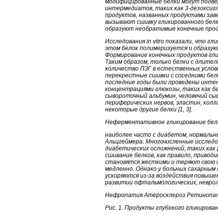
модифицированные белки могут подве
интермедиатов, таких как 3-дезоксигл
продуктов, названных продуктами зав
вызывают сшивку гликированного белка
образуют необратимые конечные проду
Исследования in vitro показали, что 
этом белок полимеризуется и образую
Формирование конечных продуктов глик
Таким образом, только белки с длител
количество ПЗГ в естественных услов
перекрестные сшивки с соседними белк
последние годы были проведены интенс
концентрациями глюкозы, таких как бе
сывороточный альбумин, человечий сы
периферических нервов, эластин, колл
некоторые другие белки [1, 3].
Неферментативное гликирование белко
наиболее часто с диабетом, нормальн
Альцгеймера. Многочисленные исследо
диабетических осложнений, таких как р
сшивание белков, как правило, привод
становятся жесткими и теряют свою ф
медленно. Однако у больных сахарным
ускоряются из-за воздействия повыше
развитии офтальмологических, неврол
Нефропатия Атеросклероз Ретинопа
Рис. 1. Продукты глубокого гликирова