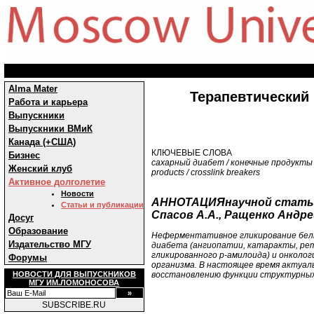
Alma Mater
Терапевтический
Работа и карьера
Выпускники
Выпускники ВМиК
Канада (+США)
КЛЮЧЕВЫЕ СЛОВА
Бизнес
сахарный диабет / конечные продукты г
Женский клуб
products / crosslink breakers
Активное долголетие
Новости
АННОТАЦИЯнаучной статьи 
Статьи и публикации
Спасов А.А., Ращенко Андр
Досуг
Образование
Неферментативное гликирование белк
Издательство МГУ
диабета (ангиопатии, катаракты, рет
гликированного р-амилоида) и онколог
Форумы
организма. В настоящее время актуал
НОВОСТИ ДЛЯ ВЫПУСКНИКОВ
восстановлению функции структурных
МГУ ИМ.ЛОМОНОСОВА
SUBSCRIBE.RU