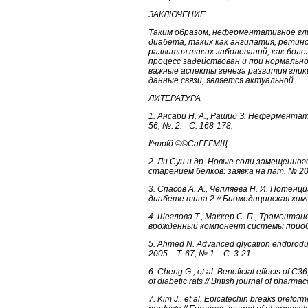
ЗАКЛЮЧЕНИЕ
Таким образом, неферментативное гли
диабета, таких как ангипатия, ретин
развития таких заболеваний, как бол
процесс задействован и при нормальн
важные аспекты генеза развития гли
данные связи, является актуальной.
ЛИТЕРАТУРА
1. Ансари Н. А., Рашид З. Неферментати
56, №. 2. - С. 168-178.
I^mpfö ©©СаГГГМЩ
2. Ли Сун и др. Новые соли замещенног
старением белков: заявка на пат. № 20
3. Спасов А. А., Чепляева Н. И. Поте
диабете типа 2 // Биомедицинская химия. 
4. Щеглова Т., Маккер С. П., Трамонт
врожденный компонент системы приобрет
5. Ahmed N. Advanced glycation endproducts 
2005. - Т. 67, № 1. - С. 3-21.
6. Cheng G., et al. Beneficial effects of C
of diabetic rats // British journal of pharma
7. Kim J., et al. Epicatechin breaks prefo