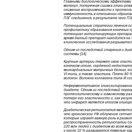
Главными биологическими эффектами 
молекул, поперечная сшивка глики-ро
снижение восприимчивости к протеоли
иммуногенность в отношении образова
ПЗГ соединения, в результате чего П
Потенциальные стратегии лечения ос
профилактику образования конечных п
потенциал антигликирующих препарато
время данный препарат находится на 3
клинические исследования разрывател
Одним из последствий старения и диа
системы [14].
Крупные артерии теряют свою эластич
конечном итоге, сердечной недостато
миокардиальных матричных белках, кото
VI типа, а также эластина. Почти 80 
волокон. Волокна коллагена типа III со
Неферментативное гликозилирование к
диабете. Одним из последствий перек
протеолитическому и химическому ра
потере его эластичности и, как резу
что инфаркт является итогом гликиров
Диабетическая ретинопатия является 
что хроническое УФ-облучение сетчат
которые играют важную роль в разви
распространенность ретинопатии сост
220 млн людей с диабетом во всем мир
у около 10 % развиваются тяжелые нар