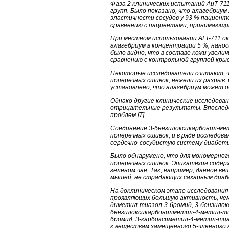
Фаза 2 клинических испытаний АиТ-711
групп. Было показано, что алагебриум
эластичности сосудов у 93 % пациент
сравнению с пациентами, принимающим
При местном использовании ALT-711 о
алагебриум в концентрации 5 %, нанос
было видно, что в составе кожи увели
сравнению с контрольной группой крыс 
Некоторые исследователи считают, ч
поперечных сшивок, нежели их разрыв.
установлено, что алагебриум может о
Однако другие клинические исследова
отрицательные результаты. Впоследс
проблем [7].
Соединение 3-бензилоксикарбонил-ме
поперечных сшивок, и в ряде исследов
сердечно-сосудистую систему диабетич
Было обнаружено, что для мономерног
поперечных сшивок. Эпикатехин содерж
зеленом чае. Так, например, данное в
мышей, не страдающих сахарным диабе
На доклиническом этапе исследования
проявляющих большую активность, чем
диметил-тиазол-3-бромид, 3-бензилок
бензилоксикарбонилметил-4-метил-ти
бромид, 3-карбоксиметил-4-метил-ти
к веществам замещенного 5-членного а