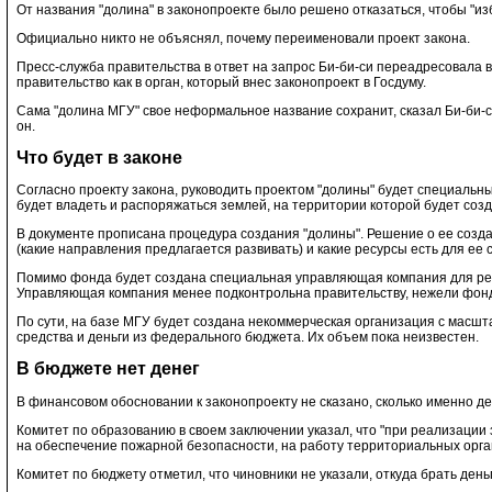
От названия "долина" в законопроекте было решено отказаться, чтобы "из
Официально никто не объяснял, почему переименовали проект закона.
Пресс-служба правительства в ответ на запрос Би-би-си переадресовала 
правительство как в орган, который внес законопроект в Госдуму.
Сама "долина МГУ" свое неформальное название сохранит, сказал Би-би-си
он.
Что будет в законе
Согласно проекту закона, руководить проектом "долины" будет специальны
будет владеть и распоряжаться землей, на территории которой будет соз
В документе прописана процедура создания "долины". Решение о ее созда
(какие направления предлагается развивать) и какие ресурсы есть для ее 
Помимо фонда будет создана специальная управляющая компания для реше
Управляющая компания менее подконтрольна правительству, нежели фонд, 
По сути, на базе МГУ будет создана некоммерческая организация с масш
средства и деньги из федерального бюджета. Их объем пока неизвестен.
В бюджете нет денег
В финансовом обосновании к законопроекту не сказано, сколько именно де
Комитет по образованию в своем заключении указал, что "при реализации
на обеспечение пожарной безопасности, на работу территориальных орган
Комитет по бюджету отметил, что чиновники не указали, откуда брать ден