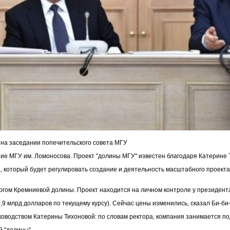
 на заседании попечительского совета МГУ
ние МГУ им. Ломоносова. Проект "долины МГУ" известен благодаря Катерине
а, который будет регулировать создание и деятельность масштабного проекта
логом Кремниевой долины. Проект находится на личном контроле у президен
1,9 млрд долларов по текущему курсу). Сейчас цены изменились, сказал Би-б
оводством Катерины Тихоновой: по словам ректора, компания занимается по