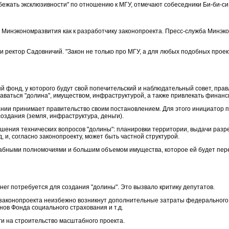
бежать эксклюзивности" по отношению к МГУ, отмечают собеседники Би-би-си
в Минэкономразвития как к разработчику законопроекта. Пресс-служба Минэк
 ректор Садовничий. "Закон не только про МГУ, а для любых подобных проекто
й фонд, у которого будут свой попечительский и наблюдательный совет, прав
даваться "долина", имуществом, инфраструктурой, а также привлекать финан
нии принимает правительство своим постановлением. Для этого инициатор про
создания (земля, инфраструктура, деньги).
ния технических вопросов "долины": планировки территории, выдачи разреш
и, согласно законопроекту, может быть частной структурой.
табными полномочиями и большим объемом имущества, которое ей будет пер
нег потребуется для создания "долины". Это вызвало критику депутатов.
 законопроекта неизбежно возникнут дополнительные затраты федерального 
ов Фонда социального страхования и т.д.
ьги на строительство масштабного проекта.