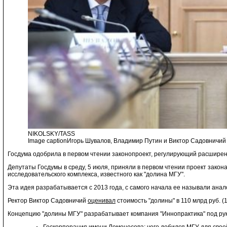
NIKOLSKY/TASS
Image captionИгорь Шувалов, Владимир Путин и Виктор Садовничий
Госдума одобрила в первом чтении законопроект, регулирующий расшире
Депутаты Госдумы в среду, 5 июля, приняли в первом чтении проект закон
исследовательского комплекса, известного как "долина МГУ".
Эта идея разрабатывается с 2013 года, с самого начала ее называли ана
Ректор Виктор Садовничий
оценивал
стоимость "долины" в 110 млрд руб. (
Концепцию "долины МГУ" разрабатывает компания "Иннопрактика" под рук