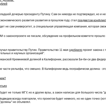
й "долины"
ублей
младшей дочерью президенту Путину. Сам он никогда не подтверждал, но и не
экономического развития развития в прошлом году, стал
предметом конфлик
будет не сам университет, а специальная управляющая компания, которая смо
СМИ о законопроекте не писали, обсуждение на профильном комитете прошло
оручал правительству Путин. Правительство 11 мая
одобрило
проект закона с 
тельных и научных организаций".
риканской Кремниевой долиной в Калифорнии, рассказали Би-би-си два федера
ие части рельефа, что смешно. В Калифорнии ведь географически долина - это
чем?
ятьях
дет не только МГУ, но и другие вузы, а закон написан для большого числа "д
ведев всегда повторяли, что проектов будет немного, но не один точно (хотя
 "долины" не объявлял.