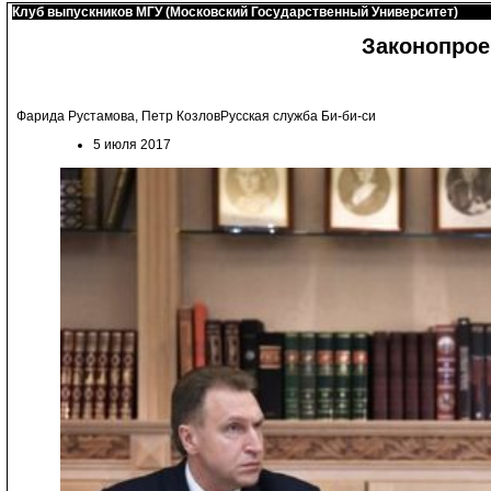
Клуб выпускников МГУ (Московский Государственный Университет)
Законопрое
Фарида Рустамова, Петр КозловРусская служба Би-би-си
5 июля 2017