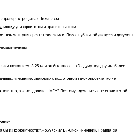
 опровергал родства с Тихоновой.
та
между университетом и правительством.
жет изымать университетские земли. После публичной дискуссии документ
 незамеченным.
таким названием. А 25 мая он был внесен в Госдуму под другим, более
льных чиновника, знакомых с подготовкой законопроекта, но не
 понятно, а какая долина в МГУ? Поэтому одумались и не стали в этой
олин".
 бы из корректности)", - объяснил Би-би-си чиновник. Правда, за