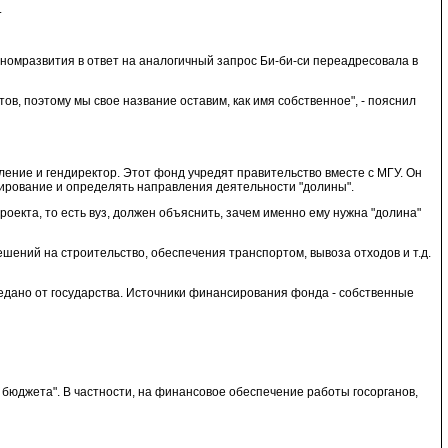
.
ономразвития в ответ на аналогичный запрос Би-би-си переадресовала в
в, поэтому мы свое название оставим, как имя собственное", - пояснил
ление и гендиректор. Этот фонд учредят правительство вместе с МГУ. Он
сирование и определять направления деятельности "долины".
екта, то есть вуз, должен объяснить, зачем именно ему нужна "долина"
ений на строительство, обеспечения транспортом, вывоза отходов и т.д.
едано от государства. Источники финансирования фонда - собственные
бюджета". В частности, на финансовое обеспечение работы госорганов,