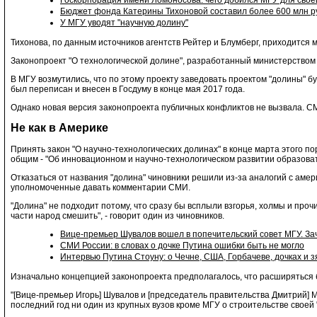
Госкорпорация имени Ломоносова: чего добился МГУ для свое
Бюджет фонда Катерины Тихоновой составил более 600 млн р
У МГУ уводят "научную долину"
Тихонова, по данным источников агентств Рейтер и Блумберг, приходится 
Законопроект "О технологической долине", разработанный министерством 
В МГУ возмутились, что по этому проекту заведовать проектом "долины" 
был переписан и внесен в Госдуму в конце мая 2017 года.
Однако новая версия законопроекта публичных конфликтов не вызвала. 
Не как в Америке
Принять закон "О научно-технологических долинах" в конце марта этого п
общим - "Об инновационном и научно-технологическом развитии образова
Отказаться от названия "долина" чиновники решили из-за аналогий с аме
уполномоченные давать комментарии СМИ.
"Долина" не подходит потому, что сразу бы всплыли взгорья, холмы и проч
части народ смешить", - говорит один из чиновников.
Вице-премьер Шувалов вошел в попечительский совет МГУ. За
СМИ России: в словах о дочке Путина ошибки быть не могло
Интервью Путина Стоуну: о Чечне, США, Горбачеве, дочках и з
Изначально концепцией законопроекта предполагалось, что расширяться бу
"[Вице-премьер Игорь] Шувалов и [председатель правительства Дмитрий] Мед
последний год ни один из крупных вузов кроме МГУ о строительстве своей