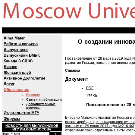
Alma Mater
О создании иннова
Работа и карьера
Выпускники
Выпускники ВМиК
Постановление от 28 марта 2019 года 
Канада (+США)
развития России, повышения инвестици
Бизнес
Справка
Женский клуб
Активное долголетие
Документ
Досуг
PDF
Образование
Новости
176Kb
Статьи и публикации
Дополнительные
Постановление от 28 
ресурсы
Издательство МГУ
Внесено Минэкономразвития России в с
Форумы
инвестиций для финансирования вузов и
НОВОСТИ ДЛЯ ВЫПУСКНИКОВ
законом от 29 июля 2017 года №216-ФЗ
МГУ ИМ.ЛОМОНОСОВА
отдельные законодательные акты Росси