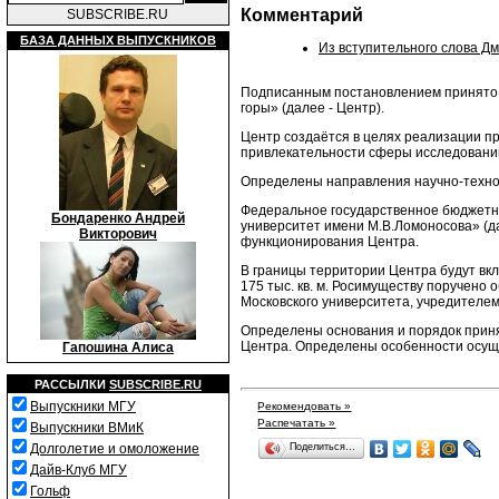
Комментарий
SUBSCRIBE.RU
БАЗА ДАННЫХ ВЫПУСКНИКОВ
Из вступительного слова Д
Подписанным постановлением принято 
горы» (далее - Центр).
Центр создаётся в целях реализации п
привлекательности сферы исследований
Определены направления научно-техно
Федеральное государственное бюджетн
Бондаренко Андрей
университет имени М.В.Ломоносова» (д
Викторович
функционирования Центра.
В границы территории Центра будут вк
175 тыс. кв. м. Росимуществу поручено
Московского университета, учредителем
Определены основания и порядок приня
Центра. Определены особенности осущ
Гапошина Алиса
РАССЫЛКИ
SUBSCRIBE.RU
Выпускники МГУ
Рекомендовать »
Распечатать »
Выпускники ВМиК
Поделиться…
Долголетие и омоложение
Дайв-Клуб МГУ
Гольф