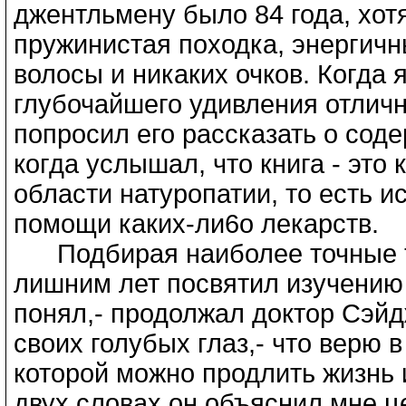
джентльмену было 84 года, хот
пружинистая походка, энергичн
волосы и никаких очков. Когда 
глубочайшего удивления отличн
попросил его рассказать о соде
когда услышал, что книга - это
области натуропатии, то есть и
помощи каких-ли6о лекарств.
Подбирая наиболее точные те
лишним лет посвятил изучению 
понял,- продолжал доктор Сэй
своих голубых глаз,- что верю
которой можно продлить жизнь и
двух словах он объяснил мне це