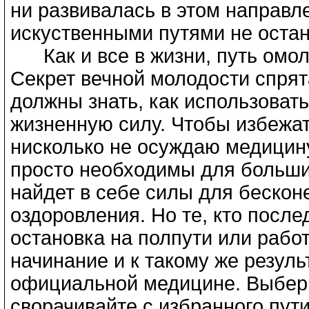
ни развивалась в этом направл
искуственными путями не оста
Как и все в жизни, путь омоло
Секрет вечной молодости спрят
должны знать, как использоват
жизненную силу. Чтобы избежать
нисколько не осуждаю медицину
просто необходимы для больши
найдет в себе силы для бескон
оздоровления. Но те, кто после
остановка на полпути или рабо
начинание и к такому же резул
официальной медицине. Выберит
сворачивайте с избранного пут