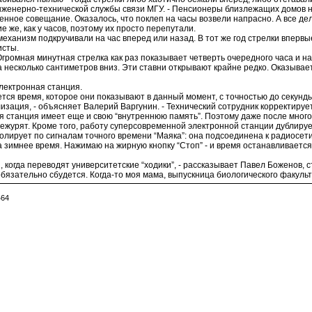
 инженерно-технической службы связи МГУ. - Пенсионеры близлежащих домов на
енное совещание. Оказалось, что поклеп на часы возвели напрасно. А все д
 же, как у часов, поэтому их просто перепутали.
механизм подкручивали на час вперед или назад. В тот же год стрелки впервы
исты.
громная минутная стрелка как раз показывает четверть очередного часа и н
на несколько сантиметров вниз. Эти ставни открывают крайне редко. Оказывае
электронная станция.
тся время, которое они показывают в данный момент, с точностью до секунды
изация, - объясняет Валерий Варгунин. - Технический сотрудник корректируе
я станция имеет еще и свою “внутреннюю память”. Поэтому даже после много
дежурят. Кроме того, работу суперсовременной электронной станции дублирует
ролирует по сигналам точного времени “Маяка”: она подсоединена к радиосети
а зимнее время. Нажимаю на жирную кнопку “Стоп” - и время останавливается.
 когда переводят университетские “ходики”, - рассказывает Павел Боженов, ст
 обязательно сбудется. Когда-то моя мама, выпускница биологического факульте
464