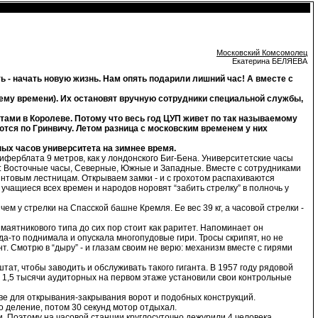
Московский Комсомолец
Екатерина БЕЛЯЕВА
ь - начать новую жизнь. Нам опять подарили лишний час! А вместе с
тнему времени). Их остановят вручную сотрудники специальной службы,
етами в Королеве. Потому что весь год ЦУП живет по так называемому
ются по Гринвичу. Летом разница с московским временем у них
ых часов университета на зимнее время.
иферблата 9 метров, как у лондонского Биг-Бена. Университетские часы
т: Восточные часы, Северные, Южные и Западные. Вместе с сотрудниками
интовым лестницам. Открываем замки - и с грохотом распахиваются
учащиеся всех времен и народов норовят “забить стрелку” в полночь у
ем у стрелки на Спасской башне Кремля. Ее вес 39 кг, а часовой стрелки -
маятникового типа до сих пор стоит как раритет. Напоминает он
гда-то поднимала и опускала многопудовые гири. Тросы скрипят, но не
т. Смотрю в “дыру” - и глазам своим не верю: механизм вместе с гирями
тат, чтобы заводить и обслуживать такого гиганта. В 1957 году рядовой
 1,5 тысячи аудиторных на первом этаже установили свои контрольные
ве для открывания-закрывания ворот и подобных конструкций.
о деление, потом 30 секунд мотор отдыхал.
. Поэтому на часовой станции круглосуточно дежурили 4 человека.