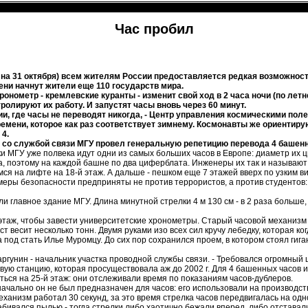
Час пробил
0 на 31 октября) всем жителям России предоставляется редкая возможност
ени начнут жители еще 110 государств мира.
онометр - кремлевские куранты - изменит свой ход в 2 часа ночи (по ле
ролируют их работу. И запустят часы вновь через 60 минут.
и, где часы не переводят никогда, - Центр управления космическими пол
мени, которое как раз соответствует зимнему. Космонавты же ориентиру
 4.
 со службой связи МГУ провел генеральную репетицию перевода 4 башенн
ки МГУ уже полвека идут одни из самых больших часов в Европе: диаметр их ц
та, поэтому на каждой башне по два циферблата. Инженеры их так и называю
я на лифте на 18-й этаж. А дальше - пешком еще 7 этажей вверх по узким в
меры безопасности предприняты не против террористов, а против студентов: 
и главное здание МГУ. Длина минутной стрелки 4 м 130 см - в 2 раза больше, ч
 этаж, чтобы завести университетские хронометры. Старый часовой механизм 
 весит несколько тонн. Двумя руками изо всех сил кручу лебедку, которая ко
под стать Илье Муромцу. До сих пор сохранился проем, в котором стоял гиган
аргунин - начальник участка проводной службы связи. - Требовался огромный ш
ую станцию, которая просуществовала аж до 2002 г. Для 4 башенных часов и
ться на 25-й этаж: они отслеживали время по показаниям часов-дублеров.
чально он не был предназначен для часов: его использовали на производст
анизм работал 30 секунд, за это время стрелка часов передвигалась на одн
ивался пылью - тогда стрелки либо хаотично бежали вперед, либо отставали