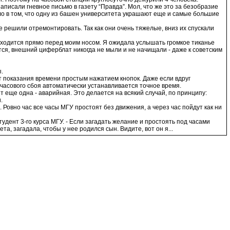
писали гневное письмо в газету “Правда”. Мол, что же это за безобразие
ело в том, что одну из башен университета украшают еще и самые большие
е решили отремонтировать. Так как они очень тяжелые, вниз их спускали
аходится прямо перед моим носом. Я ожидала услышать громкое тиканье
тся, внешний циферблат никогда не мыли и не начищали - даже к советским
.
т показания времени простым нажатием кнопок. Даже если вдруг
часового сбоя автоматически устанавливается точное время.
 еще одна - аварийная. Это делается на всякий случай, по принципу:
.
 Ровно час все часы МГУ простоят без движения, а через час пойдут как ни
удент 3-го курса МГУ. - Если загадать желание и простоять под часами
та, загадала, чтобы у нее родился сын. Видите, вот он я...