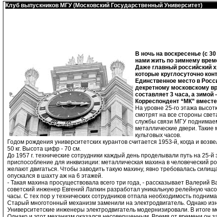
Клуб выпускников МГУ (Московский Государственный Университет)
В ночь на воскресенье (с 3
нами жить по зимнему врем
Даже главный российский хр
которые круглосуточно конт
Единственное место в Росси
декретному московскому вре
составляет 3 часа, а зимой -
Корреспондент “МК” вместе
На уровне 25-го этажа высот
смотрят на все стороны све
службы связи МГУ поднимаемс
металлические двери. Такие 
культовых часов.
Годом рождения университетских курантов считается 1953-й, когда и возвел
50 кг. Высота цифр - 70 см.
До 1957 г. технические сотрудники каждый день проделывали путь на 25-й
приспособление для инквизиции: металлическая махина в человеческий рост
желают двигаться. Чтобы заводить такую махину, явно требовалась силища 
опускался в шахту аж на 6 этажей.
- Такая махина просуществовала всего три года, - рассказывает Валерий В
советский инженер Евгений Лапкин разработал уникальную релейную часов
часы. С тех пор у технических сотрудников отпала необходимость поднима
Старый многотонный механизм заменили на электродвигатель. Однако изна
Университетские инженеры электродвигатель модернизировали. В итоге мех
Однако и этот механизм оказался несовершенным. Время от времени он заб