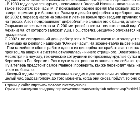
- В 1983 году случился курьез, - вспоминает Валерий Игошин - начальник
такое творится: все часы МГУ показывают разное время! Мы созвали экстр
в мире термометр и барометр. Размер и дизайн циферблата приборов такие
До 2002 г. перевод часов на зимнее и летнее время производили вручную: 
на тросах. А вот подкрашивают циферблат, не снимая его с башни, альпин
Открываю железные ставни. С 200-метровой высоты - великолепный вид. О
механизма, от которого заложит уши. Но... стрелка бесшумно опускается 
праздникам.
С 2002 г. по сегодняшний день работу всех МГУшных часов контролирует 
Нажимаю на кнопку с надписью “Южные часы”. На экране-табло высвечивае
- При малейшем сбое в работе одного из циферблатов срабатывает сигнал
произошла авария и система отключилась - ничего страшного. Электронна
Несмотря на ноу-хау, технические сотрудники по-прежнему круглые сутки 
береженого Бог бережет. Раз в сутки электронная станция сама себя конт
Ну а теперь предстоит самое главное: проверить, как же переходят часы н
в чем не бывало.
- Каждый год мы с одногруппниками выходим в два часа ночи из общежития,
целый час, задрав голову, до того момента, когда они снова пойдут, то оно
Страница сайта http://www.moscowuniversityclub.ru
Оригинал находится по адресу http://www.moscowuniversityclub.ru/home.asp?artId=1