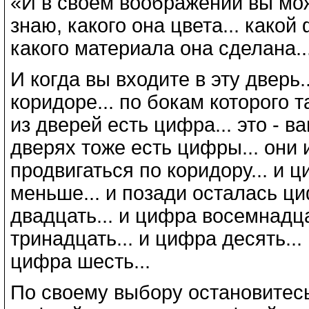
«И в своём воображении вы може
знаю, какого она цвета... какой 
какого материала она сделана..
И когда вы входите в эту дверь
коридоре... по бокам которого т
из дверей есть цифра... это - в
дверях тоже есть цифры... они 
продвигаться по коридору... и 
меньше... и позади осталась ци
двадцать... и цифра восемнадца
тринадцать... и цифра десять...
цифра шесть...
По своему выбору остановитесь