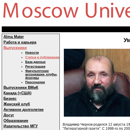
Alma Mater
У
Работа и карьера
Выпускники
Новости
Статьи и публикации
База данных
Регистрация
Факультетские
ассоциации, клубы,
форумы
Персоналии
Выпускники ВМиК
Канада (+США)
Бизнес
Женский клуб
Активное долголетие
Досуг
Образование
Владимир Чернов родился 12 августа 19
Издательство МГУ
"Литературной газете". С 1998-го по 200