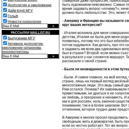
гламурная даже профессия, приносящая и
быть художником невозможно. Самые гла
Долголетие и омоложение
время задавать вопрос «почему?», ничем
Дайв-Клуб МГУ
должно быть любопытство. Это, может б
Гольф
- Америку и Францию вы называете св
Новости психологии
круг ваших интересов?
РАССЫЛКИ
MAILLIST.RU
- Италия возникла для меня совершенн
детства, Италия не была для меня родно
Выпускники МГУ
появилась, потому что это был юбилейн
Активное долголетие,
потом задумался. Как делать, про что 
омоложение организма,
и задавать им всем два одинаковых вопр
геропротекторы
был в стране? Второй: если можно съест
в результате у нас сложится маршрут. Т
рассказали о своей стране.
- Были ли неожиданности в этом путе
- Были. И самое главное, на мой взгляд
стране, лишь на первый взгляд весёлый
многоэтажные люди. Это ведь самый древ
Рим остался. Почему? Их завоёвывали п
приветливыми, не драться и не сопротив
не любовь, а презрение и ненависть. И 
как и для россиян, ноль законов существ
понимании, так и в более широком. Вот 
отчаянием, которое трудно даже предст
В Америке я многих просил продолжить п
свободным, жить в демократии, быть пр
если он честно работает. Тот же вопро