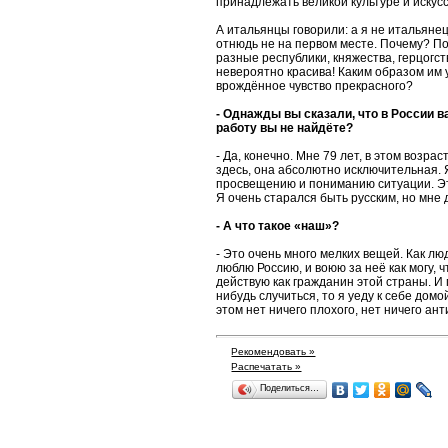
принадлежать великой культуре и искусс
А итальянцы говорили: а я не итальянец,
отнюдь не на первом месте. Почему? По
разные республики, княжества, герцогст
невероятно красива! Каким образом им 
врождённое чувство прекрасного?
- Однажды вы сказали, что в России ва
работу вы не найдёте?
- Да, конечно. Мне 79 лет, в этом возра
здесь, она абсолютно исключительная. Я
просвещению и пониманию ситуации. Этог
Я очень старался быть русским, но мне 
- А что такое «наш»?
- Это очень много мелких вещей. Как люд
люблю Россию, и воюю за неё как могу, ч
действую как гражданин этой страны. И п
нибудь случиться, то я уеду к себе домо
этом нет ничего плохого, нет ничего ант
Рекомендовать »
Распечатать »
Поделиться…