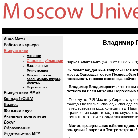
Alma Mater
Владимир П
Работа и карьера
Выпускники
Новости
Статьи и публикации
Лариса Алексеенко (№ 13 от 01.04.2013
База данных
Он любит неудобные вопросы. Возможн
Регистрация
масса. Однажды гостем Познера был Г
Факультетские
показывать генсека смешно, а сейчас 
ассоциации, клубы,
форумы
- Владимир Владимирович, что-то вы 
Персоналии
летнего юбилея Михаила Сергеевича 
Выпускники ВМиК
Канада (+США)
- Почему нет? Я Михаилу Сергеевичу оче
граждан появились свободы: свобода сл
Бизнес
путешествовать куда хочешь и т.д. Нам
Женский клуб
ограничения сидят в нас, а не спускаютс
Активное долголетие
помнить, что твоя свобода заканчиваетс
Досуг
- Может, празднование юбилея единст
Образование
рождения 1 апреля в Театре эстрады?
Издательство МГУ