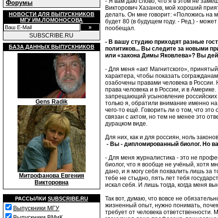
- Я вам даю слово, что я в этом не зам
Форумы
Викторович Хазанов, мой хороший прият
НОВОСТИ ДЛЯ ВЫПУСКНИКОВ
делать. Он мне говорит: «Положись на 
МГУ ИМ.ЛОМОНОСОВА
будет 80 (в будущем году. - Ред.) - мож
пообещал.
SUBSCRIBE.RU
- В вашу студию приходят разные гости
БАЗА ДАННЫХ ВЫПУСКНИКОВ
политиков... Вы следите за новыми п
или «закона Димы Яковлева»? Вы дейс
- Для меня «акт Магнитского», принятый
характера, чтобы показать согражданам-
озабочены правами человека в России. 
права человека и в России, и в Америке
запрещающий усыновление российских де
Gens Radik
только я, обратили внимание именно на
чего-то ещё. Говорить ли о том, что это
связан с актом, но тем не менее это о
дурацком виде.
Для них, как и для россиян, ноль законо
- Вы - дипломированный биолог. Но в
- Для меня журналистика - это не профе
биолог, что я вообще не учёный, хотя м
дано, и я могу себя похвалить лишь за 
Митрофанова Евгения
тебе не стыдно, пять лет тебя государст
Викторовна
искал себя. И лишь тогда, когда меня вы
Так вот, думаю, что вовсе не обязател
РАССЫЛКИ
SUBSCRIBE.RU
жизненный опыт, нужно понимать, почем
Выпускники МГУ
требует от человека ответственности. М
Выпускники ВМиК