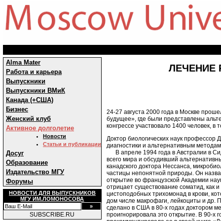
Alma Mater
ЛЕЧЕНИЕ Р
Работа и карьера
Выпускники
Выпускники ВМиК
Канада (+США)
Бизнес
24-27 августа 2000 года в Москве прош
Женский клуб
будущее», где были представлены альт
конгрессе участвовало 1400 человек, в
Активное долголетие
Новости
Доктор биологических наук профессор 
Статьи и публикации
диагностики и альтернативным методам
В апреле 1994 года в Австралии в Сид
Досуг
всего мира и обсудивший альтернативны
Образование
канадского доктора Нессанса, микробиол
Издательство МГУ
частицы непонятной природы. Он назва
открытие во французской Академии нау
Форумы
отрицает существование соматид, как 
НОВОСТИ ДЛЯ ВЫПУСКНИКОВ
цистоподобных трихомонад в крови, кот
МГУ ИМ.ЛОМОНОСОВА
дом числе макрофаги, лейкоциты и др. 
сделано в США в 80-х годах доктором 
проигнорировала это открытие. В 90-х г
SUBSCRIBE.RU