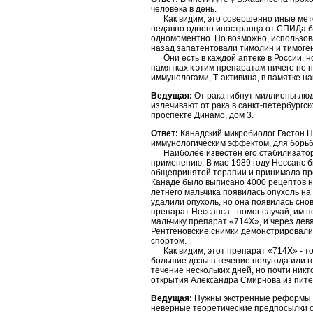
человека в день.
Как видим, это совершенно иные метод
недавно одного иностранца от СПИДа бо
одномоментно. Но возможно, использов
назад запатентовали тимолин и тимоген
Они есть в каждой аптеке в России, н
памятках к этим препаратам ничего не н
иммунологами, Т-активина, в памятке н
Ведущая:
От рака гибнут миллионы люде
излечивают от рака в санкт-петербургск
проспекте Динамо, дом 3.
Ответ:
Канадский микробиолог Гастон Н
иммунологическим эффектом, для борьб
Наиболее известен его стабилизатор и
применению. В мае 1989 году Нессанс бы
общепринятой терапии и принимала преп
Канаде было выписано 4000 рецептов н
летнего мальчика появилась опухоль на
удалили опухоль, но она появилась сно
препарат Нессанса - помог случай, им 
мальчику препарат «714Х», и через девя
Рентгеновские снимки демонстрировали
спортом.
Как видим, этот препарат «714Х» - тож
большие дозы в течение полугода или го
течение нескольких дней, но почти никт
открытия Александра Смирнова из пите
Ведущая:
Нужны экстренные реформы в 
неверные теоретические предпосылки о