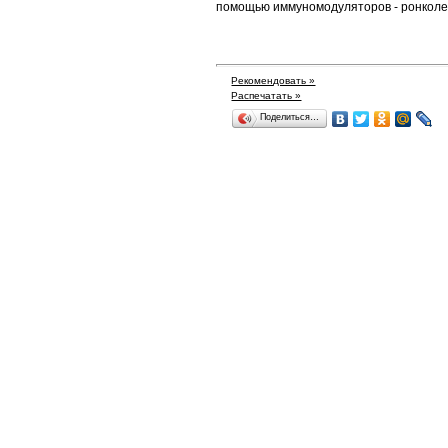
помощью иммуномодуляторов - ронколейк
Рекомендовать »
Распечатать »
Поделиться…