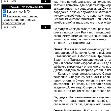
частично приобрели качества человечес
клетки и трихомонады содержат примерн
РАССЫЛКИ
MAILLIST.RU
высших животных содержат лишь ДНК АТ
Выпускники МГУ
парадокса: почему опухолевые клетки о
почему микробиологи, не используя ген
Активное долголетие,
бесполым микроорганизмам. Свищева воз
омоложение организма,
амебовидной в знакомую жгутиковую фо
геропротекторы
Ведущая:
Отсюда вывод: если раковые к
совсем по-другому. Рак - это иммунодеф
всего, иммуномодуляторы в сочетании с
химиотерапией, т.е. цитостатиками, ко
колонии этих трихомонад.
Ответ:
Все так просто! Иммуномодулятор
лабораторией Виталия Ариона в Москов
В.Хавинсоном и В.Морозовым. Тридцать 
Валентина Патеюк успешно исцеляет ра
дней и повторением курсов лечения до 
эффекте тималина и о том, что этим п
Джона Хаддена во Флориде успешно исц
Кандидат медицинских наук из Саратов
тималина. Она уже 25 лет знает В.Хавин
геронтологии и биорегуляции и закупает
эпиталомин. Ронколейкин создан в лабо
академик Александр Смирнов. Ронколейк
течение нескольких часов в растворе ал
Ведущая:
Но ронколейкин вы нигде не ку
излечат от рака, применив ронколейки
области мозга телят, дающий омолажи
Ответ:
В институте у В.Хавинсона прохо