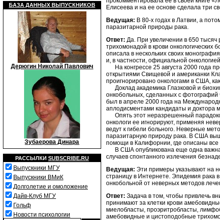
прокомментировала ее в своей книге «Ле
БАЗА ДАННЫХ ВЫПУСКНИКОВ
Елисеева и на ее основе сделала три сво
Ведущая:
В 80-х годах в Латвии, а пот
паразитарной природы рака.
Ответ:
Да. При увеличении в 650 тысяч
трихомонадой в крови онкологических б
описала в нескольких своих монография
и, в частности, официальной онкологией
Дерюгин Николай Павлович
На конгрессе 25 августа 2000 года про
открытиями Свищевой и американки Кларк
проигнорировано онкологами в США, как 
Доклад академика Глазковой и биохим
онкобольных, сделанных с фотографий 
был в апреле 2000 года на Международн
аплодисментами кандидаты и доктора м
Опять этот неразрешенный парадокс: 
онкологи ее игнорируют, применяя неве
ведут к гибели больного. Неверные м
паразитарную природу рака. В США выш
Зубаерова Динара
помощи в Калифорнии, где описаны все
В США опубликована еще одна важная 
случаев спонтанного излечения безнад
РАССЫЛКИ
SUBSCRIBE.RU
Выпускники МГУ
Ведущая:
Эти примеры указывают на н
страницу в Интернете. Эпидемия рака в
Выпускники ВМиК
онкобольной от неверных методов лече
Долголетие и омоложение
Ответ:
Задача в том, чтобы привлечь вн
Дайв-Клуб МГУ
принимают за клетки крови амебовидные
Гольф
миелобласты, проэритробласты, лимфобл
Новости психологии
амебовидные и цистоподобные трихомон