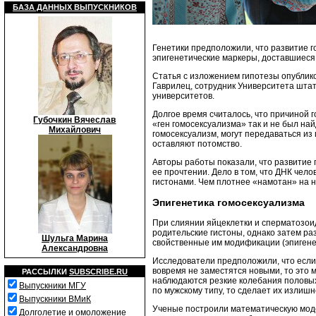
БАЗА ДАННЫХ ВЫПУСКНИКОВ
Генетики предположили, что развитие г
эпигенетические маркеры, доставшиеся
Статья с изложением гипотезы опубликов
Гаврилец, сотрудник Университета штат
университетов.
Долгое время считалось, что причиной 
Губочкин Вячеслав
«ген гомосексуализма» так и не был най
Михайлович
гомосексуализм, могут передаваться из
оставляют потомство.
Авторы работы показали, что развитие 
ее прочтении. Дело в том, что ДНК чело
гистонами. Чем плотнее «намотан» на ни
Эпигенетика гомосексуализма
При слиянии яйцеклетки и сперматозоид
родительские гистоны, однако затем ра
Шульга Марина
свойственные им модификации (эпигене
Александровна
Исследователи предположили, что если 
вовремя не заместятся новыми, то это 
РАССЫЛКИ
SUBSCRIBE.RU
наблюдаются резкие колебания половых
Выпускники МГУ
по мужскому типу, то сделает их излиш
Выпускники ВМиК
Ученые построили математическую модел
Долголетие и омоложение