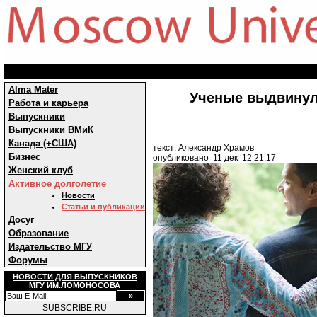
Alma Mater
Ученые выдвинул
Работа и карьера
Выпускники
Выпускники ВМиК
Канада (+США)
текст: Александр Храмов
Бизнес
опубликовано 11 дек ‘12 21:17
Женский клуб
Активное долголетие
Новости
Статьи и публикации
Досуг
Образование
Издательство МГУ
Форумы
НОВОСТИ ДЛЯ ВЫПУСКНИКОВ
МГУ ИМ.ЛОМОНОСОВА
SUBSCRIBE.RU