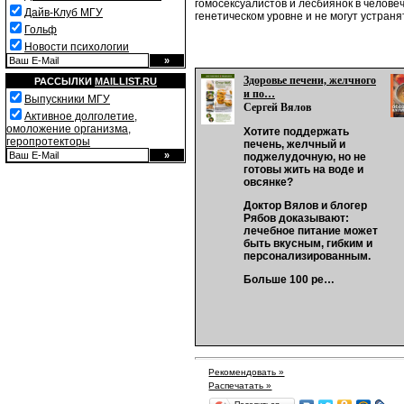
гомосексуалистов и лесбиянок в челове
Дайв-Клуб МГУ
генетическом уровне и не могут устран
Гольф
Новости психологии
Здоровье печени, желчного
РАССЫЛКИ
MAILLIST.RU
и по…
Выпускники МГУ
Сергей Вялов
Активное долголетие,
омоложение организма,
Хотите поддержать
геропротекторы
печень, желчный и
поджелудочную, но не
готовы жить на воде и
овсянке?
Доктор Вялов и блогер
Рябов доказывают:
лечебное питание может
быть вкусным, гибким и
персонализированным.
Больше 100 ре…
Рекомендовать »
Распечатать »