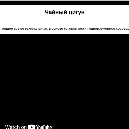
Чайный цигун
тоящее время технику цигун, в основе которой лежит одновременное сосред