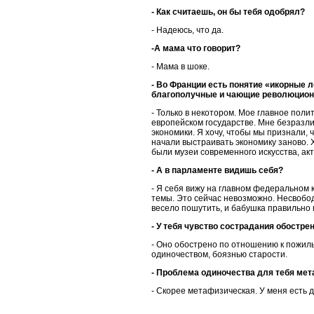
- Как считаешь, он бы тебя одобрял?
- Надеюсь, что да.
-А мама что говорит?
- Мама в шоке.
- Во Франции есть понятие «икорные л
благополучные и чающие революционн
- Только в некотором. Мое главное поли
европейском государстве. Мне безразл
экономики. Я хочу, чтобы мы признали, 
начали выстраивать экономику заново. Х
были музеи современного искусства, а
- А в парламенте видишь себя?
- Я себя вижу на главном федеральном 
темы. Это сейчас невозможно. Несвобода
весело пошутить, и бабушка правильно 
- У тебя чувство сострадания обостре
- Оно обострено по отношению к пожилы
одиночеством, боязнью старости.
- Проблема одиночества для тебя ме
- Скорее метафизическая. У меня есть д