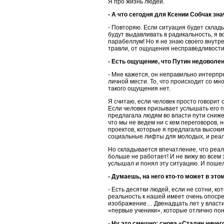
Я про жизнь людей.
- А что сегодня для Ксении Собчак зн
- Повторяю. Если ситуация будет склад
будут выдавливать в радикальность, я в
парабеллум! Но я не знаю своего внутре
травли, от ощущения несправедливости
- Есть ощущение, что Путин недоволе
- Мне кажется, он неправильно интерпр
личной мести. То, что происходит со мн
такого ощущения нет.
Я считаю, если человек просто говорит о
Если человек призывает услышать его по
предлагала людям во власти пути сниже
что мы не ведем ни с кем переговоров, 
проектов, которые я предлагала высок
социальные лифты для молодых, и реа
Но складывается впечатление, что реал
больше не работает! И не вижу во всем
услышал и понял эту ситуацию. И пошел
- Думаешь, на него кто-то может в эт
- Есть десятки людей, если не сотни, 
реальность к нашей имеет очень опоср
изображение… Двенадцать лет у власти
«первые ученики», которые отлично пони
- Ну это смешно: снова «Сталин ничег