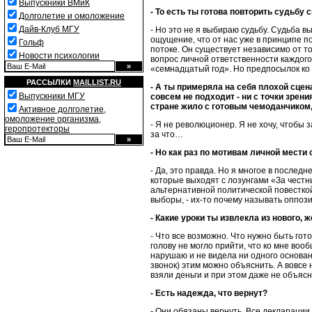
Выпускники ВМиК
- То есть ты готова повторить судьбу 
Долголетие и омоложение
Дайв-Клуб МГУ
- Но это не я выбираю судьбу. Судьба 
ощущение, что от нас уже в принципе по
Гольф
потоке. Он существует независимо от т
Новости психологии
вопрос личной ответственности каждого 
«семнадцатый год». Но предпосылок ко 
РАССЫЛКИ
MAILLIST.RU
- А ты примеряла на себя плохой сцен
Выпускники МГУ
совсем не подходит - ни с точки зрен
стране жило с готовым чемоданчиком, 
Активное долголетие,
омоложение организма,
- Я не революционер. Я не хочу, чтобы 
геропротекторы
за что…
- Но как раз по мотивам личной мести 
- Да, это правда. Но я многое в после
которые выходят с лозунгами «За честн
альтернативной политической повесткой
выборы, - их-то почему называть оппоз
- Какие уроки ты извлекла из нового, 
- Что все возможно. Что нужно быть го
голову не могло прийти, что ко мне во
нарушаю и не видела ни одного основан
звонок) этим можно объяснить. А вовсе
взяли деньги и при этом даже не объясня
- Есть надежда, что вернут?
- Они обязаны вернуть. Все декларации