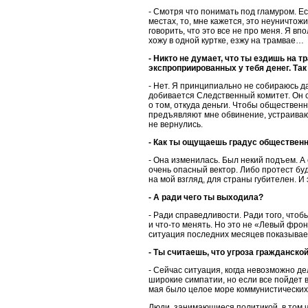
- Смотря что понимать под гламуром. Е
местах, то, мне кажется, это неуничтож
говорить, что это все не про меня. Я вп
хожу в одной куртке, езжу на трамвае…
- Никто не думает, что ты ездишь на 
экспроприированных у тебя денег. Так
- Нет. Я принципиально не собираюсь да
добивается Следственный комитет. Он со
о том, откуда деньги. Чтобы обществен
предъявляют мне обвинение, устраивают
не вернулись.
- Как ты ощущаешь градус обществе
- Она изменилась. Был некий подъем. А 
очень опасный вектор. Либо протест буд
на мой взгляд, для страны губителен. И 
- А ради чего ты выходила?
- Ради справедливости. Ради того, чтоб
и что-то менять. Но это не «Левый фро
ситуация последних месяцев показывает
- Ты считаешь, что угроза гражданско
- Сейчас ситуация, когда невозможно д
широкие симпатии, но если все пойдет 
мая было целое море коммунистических
Люди, занимающиеся политикой, в том ч