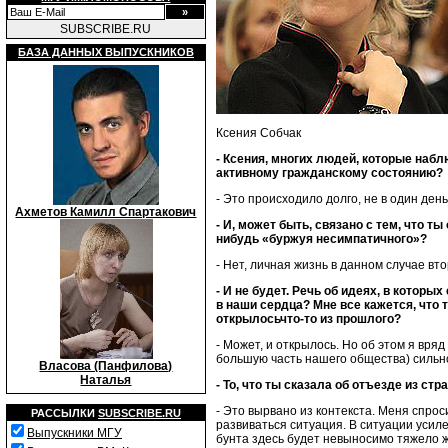
SUBSCRIBE.RU
БАЗА ДАННЫХ ВЫПУСКНИКОВ
Ксения Собчак
- Ксения, многих людей, которые набл
активному гражданскому состоянию?
- Это происходило долго, не в один день
Ахметов Камилл Спартакович
- И, может быть, связано с тем, что т
нибудь «буржуя несимпатичного»?
- Нет, личная жизнь в данном случае вт
- И не будет. Речь об идеях, в которы
в наши сердца? Мне все кажется, что
открылосьчто-то из прошлого?
- Может, и открылось. Но об этом я вряд
большую часть нашего общества) сильно
Власова (Панфилова)
Наталья
- То, что ты сказала об отъезде из стр
- Это вырвано из контекста. Меня спроси
РАССЫЛКИ
SUBSCRIBE.RU
развиваться ситуация. В ситуации усил
Выпускники МГУ
бунта здесь будет невыносимо тяжело ж