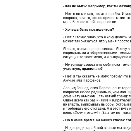
- Как не быть! Например, как ты лажа
- Нет, я не считаю, что это ошибка. И м
вопроса, а за то, что он принес какие-
меня больше к ней вопросов нет.
- Хочешь быть президентом?
- Нет. Я точно знаю, что я хочу делать.
может так оказаться, что у меня просто
Я знаю, в чем я профессионал. Я хочу,
социальными и общественными темами. 
ситуация толкает меня, и я вынуждена 
- Ну узницу совести из себя пока тоже
участвую, правильно?
- Нет, я так сказать не могу: потому чт
Акунин или Парфенов.
Леонид Геннадьевич Парфенов, которого
вопросам более радикальна, чем моя. Пр
дома нету обысков. Есть четкий тренд: 
ближе всего как раз к «Лиге избирателе
во власть, выигрывать выборы. Устраива
и требовать его отставки. Я в этот путь
вопя: «Хочу игрушку! ». За этим нет ник
- Но в наше время, на наших глазах с
- И где среди «арабской весны» мы вид