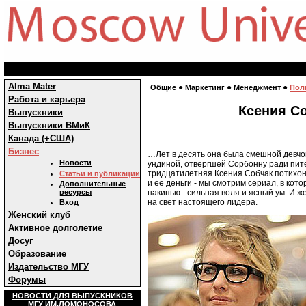
Alma Mater
●
●
●
Общие
Маркетинг
Менеджмент
Пол
Работа и карьера
Ксения Со
Выпускники
Выпускники ВМиК
Канада (+США)
Бизнес
…Лет в десять она была смешной девчон
Новости
ундиной, отвергшей Сорбонну ради пите
тридцатилетняя Ксения Собчак потихонь
Статьи и публикации
и ее деньги - мы смотрим сериал, в кот
Дополнительные
ресурсы
накипью - сильная воля и ясный ум. И 
на свет настоящего лидера.
Вход
Женский клуб
Активное долголетие
Досуг
Образование
Издательство МГУ
Форумы
НОВОСТИ ДЛЯ ВЫПУСКНИКОВ
МГУ ИМ.ЛОМОНОСОВА