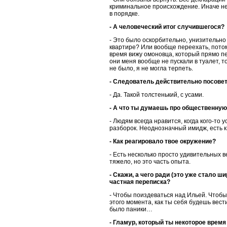
криминальное происхождение. Иначе нет
в порядке.
- А человеческий итог случившегося?
- Это было оскорбительно, унизительно
квартире? Или вообще переехать, потому
время вижу омоновца, который прямо пе
они меня вообще не пускали в туалет, 
не было, я не могла терпеть.
- Следователь действительно посовет
- Да. Такой толстенький, с усами.
- А что ты думаешь про общественную р
- Людям всегда нравится, когда кого-то
разборок. Неоднозначный имидж, есть к
- Как реагировало твое окружение?
- Есть несколько просто удивительных в
тяжело, но это часть опыта.
- Скажи, а чего ради (это уже стало ш
частная переписка?
- Чтобы поиздеваться над Ильей. Чтобы 
этого момента, как ты себя будешь вести
было паники…
- Гламур, который ты некоторое время