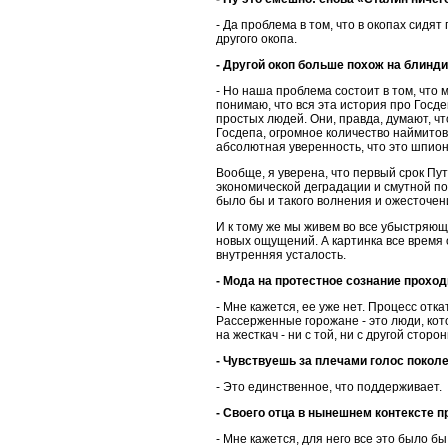
- Да проблема в том, что в окопах сидят
другого окопа.
- Другой окоп больше похож на блиндир
- Но наша проблема состоит в том, что 
понимаю, что вся эта история про Госде
простых людей. Они, правда, думают, чт
Госдепа, огромное количество наймитов. 
абсолютная уверенность, что это шпион
Вообще, я уверена, что первый срок Пу
экономической деградации и смутной пол
было бы и такого волнения и ожесточен
И к тому же мы живем во все убыстряюще
новых ощущений. А картинка все время 
внутренняя усталость.
- Мода на протестное сознание проход
- Мне кажется, ее уже нет. Процесс отк
Рассерженные горожане - это люди, кот
на жесткач - ни с той, ни с другой сторон
- Чувствуешь за плечами голос покол
- Это единственное, что поддерживает.
- Своего отца в нынешнем контексте 
- Мне кажется, для него все это было 