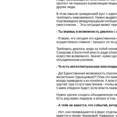
протест не перешел в революцию бедных
другие люди.
В этом смысле гражданский бунт с един
требовать невозможного. Нужно выдвига
подтверждена международным сообщество
ожесточение… Эта ситуация может прив
- Ты веришь в возможность диалога 
- Я верю, что сегодня это единственная
осуществлено главное - процесс со-зи-да
Требовать диалога, когда за тобой огро
Сахарова и Болотной власть ради спокой
искусство возможного. Значит, нужно д
объединенным усилием.
- То есть интеллектуальная консолид
- Да! Единственная возможность спасен
желательно Удальцовым?! Пока это каже
всегда приводило к их погибели. А вла
партий, при отсутствии блоков - чтобы 
Самое обидное будет, если власть окаж
Нужно срочно создать объединенную сил
Есть ряд ярких лидеров, и вопрос в то
- А тебе не кажется, что события, к
- Нет, они превращаются в фарс отдель
кажется и пение Чириковой. Наверное, 