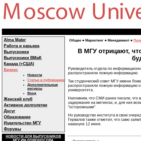
Alma Mater
●
●
●
Общие
Маркетинг
Менеджмент
Пол
Работа и карьера
В МГУ отрицают, чт
Выпускники
бу
Выпускники ВМиК
Канада (+США)
Руководитель отдела по информационно
Бизнес
распространяли ложную информацию.
Новости
Статьи и публикации
Так студенческий совет МГУ имени Лом
Дополнительные
распространяли ложную информацию о то
ресурсы
университета.
Вход
Напомним, что СМИ ранее писали, что в
Женский клуб
задержание на митингах, и, для них во
Активное долголетие
"осторожными".
Досуг
Но руководство института в свою очеред
Образование
Гервалов также отметил, что само заяв
Издательство МГУ
накануне 12 июня.
Форумы
НОВОСТИ ДЛЯ ВЫПУСКНИКОВ
МГУ ИМ.ЛОМОНОСОВА
Рекомендовать »