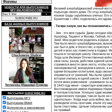
Форумы
НОВОСТИ ДЛЯ ВЫПУСКНИКОВ
Великий азербайджанский ученый-восток
МГУ ИМ.ЛОМОНОСОВА
подъезде своего дома. По отцу азербайд
языков труды зарубежных ученых. Его 
SUBSCRIBE.RU
Буниятове с «ВК» поделилась его вдова
БАЗА ДАННЫХ ВЫПУСКНИКОВ
- Тагира ханум, как вы познакомилис
- Зия - это моя судьба. Даже сегодня о
Ашхабад, Ташкент и Москва, Гейчай, Аст
Зией. Мои родители родились в Шуше, а
Там было много азербайджанцев, вынужд
нас был и дом, и богатство, и прислуга
детей и всех нас поместили в подвал. М
пошла в татарскую школу. Окончила ее в
Chuckowree Shubraj
Тогда шла Великая Отечественная война
свои силы, разум, действия единой цел
стремился внести свою лепту, чтобы пр
пионервожатой, военруком в школе, а ко
одним большим госпиталем, куда свозил
оправиться от ранений. Мы были одной б
которая училась в одной школе с Зоей 
почти моих ровесников - ухаживала за н
Ternovska (Иванова) Evgenia
В 1943 году меня - секретаря комсомоль
Востоковедения имени Наримана Нарима
и теплым платком. Успешно сдав экзаме
РАССЫЛКИ
SUBSCRIBE.RU
студенческого городка, там не было ни 
Выпускники МГУ
однополые». Когда еще шла война, мы х
разводили огонь газетами, клали эту ка
Выпускники ВМиК
были счастливы. Целым табуном мы шумн
Долголетие и омоложение
на трамвай.