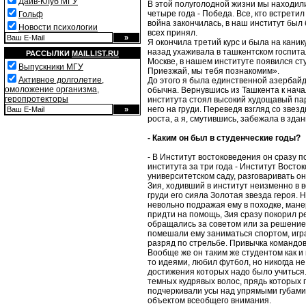
Дайв-Клуб МГУ
В этой полуголодной жизни мы находил
четыре года - Победа. Все, кто встретил
Гольф
война закончилась, в наш институт был б
Новости психологии
всех принял.
Я окончила третий курс и была на каник
назад ухаживала в ташкентском госпита
РАССЫЛКИ
MAILLIST.RU
Москве, в нашем институте появился ст
Выпускники МГУ
Приезжай, мы тебя познакомим».
Активное долголетие,
До этого я была единственной азербай
омоложение организма,
обычна. Вернувшись из Ташкента к начал
геропротекторы
института стоял высокий худощавый пар
него на груди. Переведя взгляд со звез
роста, а я, смутившись, забежала в зда
- Каким он был в студенческие годы?
- В Институт востоковедения он сразу п
института за три года - Институт Восто
университетском саду, разговаривать он
Зия, ходивший в институт неизменно в 
груди его сияла Золотая звезда героя. 
невольно подражая ему в походке, мане
придти на помощь, Зия сразу покорил р
обращались за советом или за решением
помешали ему заниматься спортом, игр
разряд по стрельбе. Привычка командов
Вообще же он таким же студентом как и 
то идеями, любил футбол, но никогда не
достижения которых надо было учиться.
темных кудрявых волос, прядь которых 
подчеркивали усы над упрямыми губами.
объектом всеобщего внимания.