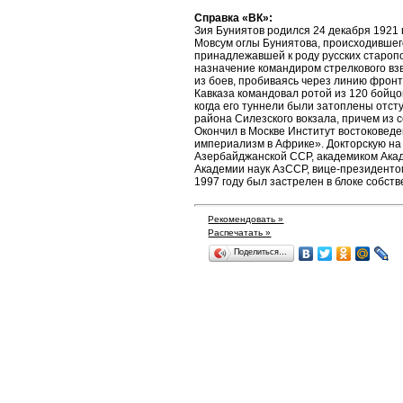
Справка «ВК»:
Зия Буниятов родился 24 декабря 1921 
Мовсум оглы Буниятова, происходившег
принадлежавшей к роду русских староп
назначение командиром стрелкового взв
из боев, пробиваясь через линию фронт
Кавказа командовал ротой из 120 бойцо
когда его туннели были затоплены отс
района Силезского вокзала, причем из 
Окончил в Москве Институт востоковед
империализм в Африке». Докторскую на 
Азербайджанской ССР, академиком Акад
Академии наук АзССР, вице-президентом
1997 году был застрелен в блоке собств
Рекомендовать »
Распечатать »
Поделиться…