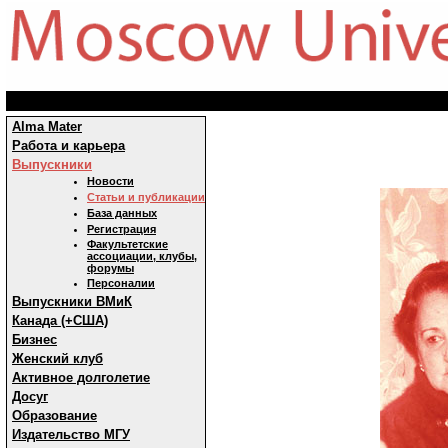
Alma Mater
Работа и карьера
Выпускники
Новости
Статьи и публикации
База данных
Регистрация
Факультетские
ассоциации, клубы,
форумы
Персоналии
Выпускники ВМиК
Канада (+США)
Бизнес
Женский клуб
Активное долголетие
Досуг
Образование
Издательство МГУ