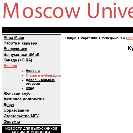
Alma Mater
●
●
●
Общие
Маркетинг
Менеджмент
Пол
Работа и карьера
К
Выпускники
Выпускники ВМиК
Канада (+США)
Бизнес
Новости
Статьи и публикации
Дополнительные
ресурсы
Вход
Женский клуб
Активное долголетие
Досуг
Образование
Издательство МГУ
Форумы
НОВОСТИ ДЛЯ ВЫПУСКНИКОВ
МГУ ИМ.ЛОМОНОСОВА