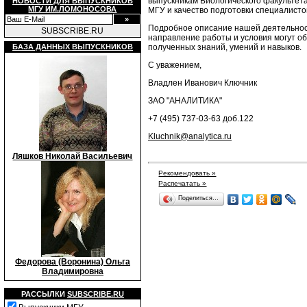
выпускникам Биологического факультета
НОВОСТИ ДЛЯ ВЫПУСКНИКОВ
МГУ ИМ.ЛОМОНОСОВА
МГУ и качество подготовки специалисто
Подробное описание нашей деятельнос
SUBSCRIBE.RU
направление работы и условия могут об
полученных знаний, умений и навыков.
БАЗА ДАННЫХ ВЫПУСКНИКОВ
С уважением,
Владлен Иванович Ключник
ЗАО "АНАЛИТИКА"
+7 (495) 737-03-63 доб.122
Kluchnik@analytica.ru
Ляшков Николай Васильевич
Рекомендовать »
Распечатать »
Поделиться…
Федорова (Воронина) Ольга
Владимировна
РАССЫЛКИ
SUBSCRIBE.RU