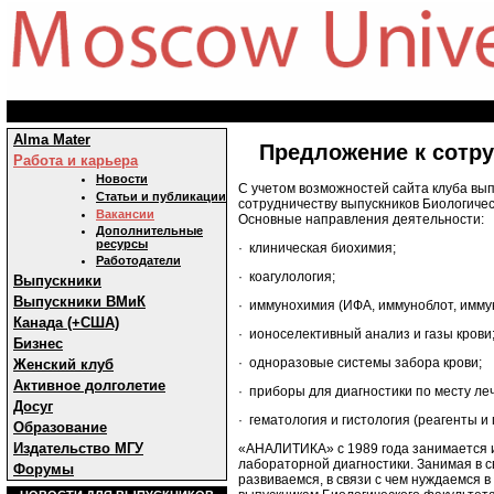
Alma Mater
Предложение к сотр
Работа и карьера
Новости
С учетом возможностей сайта клуба вып
Статьи и публикации
сотрудничеству выпускников Биологичес
Вакансии
Основные направления деятельности:
Дополнительные
ресурсы
· клиническая биохимия;
Работодатели
· коагулология;
Выпускники
Выпускники ВМиК
· иммунохимия (ИФА, иммуноблот, имму
Канада (+США)
· ионоселективный анализ и газы крови
Бизнес
· одноразовые системы забора крови;
Женский клуб
Активное долголетие
· приборы для диагностики по месту леч
Досуг
· гематология и гистология (реагенты и
Образование
Издательство МГУ
«АНАЛИТИКА» с 1989 года занимается и
лабораторной диагностики. Занимая в 
Форумы
развиваемся, в связи с чем нуждаемся 