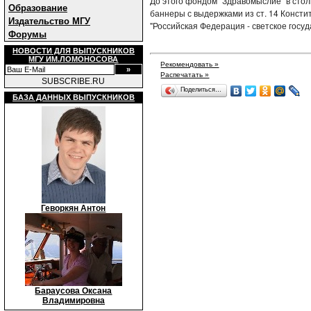
До этого фондом "Здравомыслие" в стол
Образование
баннеры с выдержками из ст. 14 Консти
Издательство МГУ
"Российская Федерация - светское госуд
Форумы
НОВОСТИ ДЛЯ ВЫПУСКНИКОВ
МГУ ИМ.ЛОМОНОСОВА
Рекомендовать »
Распечатать »
SUBSCRIBE.RU
Поделиться…
БАЗА ДАННЫХ ВЫПУСКНИКОВ
Геворкян Антон
Бараусова Оксана
Владимировна