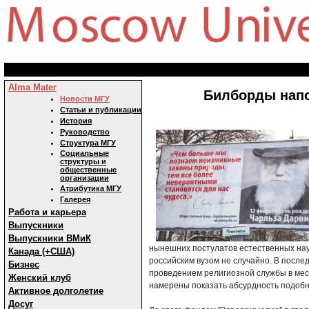
Alma Mater
Билборды напо
Новости МГУ
Статьи и публикации
История
Руководство
Структура МГУ
Социальные
структуры и
общественные
организации
Атрибутика МГУ
Галерея
Работа и карьера
Выпускники
Выпускники ВМиК
нынешних постулатов естественных нау
Канада (+США)
российским вузом не случайно. В после
Бизнес
проведением религиозной службы в мест
Женский клуб
намерены показать абсурдность подобн
Активное долголетие
Досуг